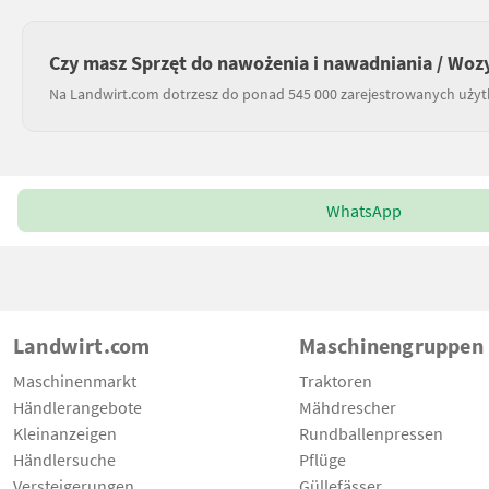
Czy masz Sprzęt do nawożenia i nawadniania / Wozy
Na Landwirt.com dotrzesz do ponad 545 000 zarejestrowanych uży
WhatsApp
Landwirt.com
Maschinengruppen
Maschinenmarkt
Traktoren
Händlerangebote
Mähdrescher
Kleinanzeigen
Rundballenpressen
Händlersuche
Pflüge
Versteigerungen
Güllefässer