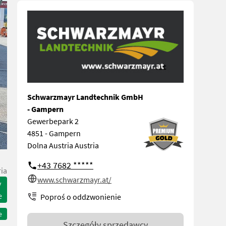
Schwarzmayr Landtechnik GmbH
- Gampern
Gewerbepark 2
4851 - Gampern
Dolna Austria Austria
+43 7682 *****
ia
www.schwarzmayr.at/
y
e
Poproś o oddzwonienie
e
Szczegóły sprzedawcy