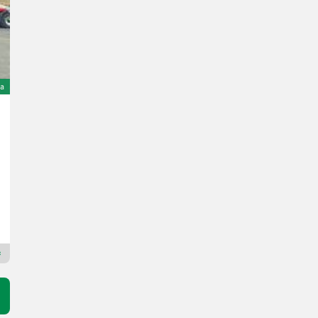
a
Vakutec VA 18500 light
48.427 €
wliczony VAT/pośrednictwo
42.855,75 € netto
R. prod. 2006
18500 l
Schwarzmayr Landtechnik GmbH - Gampern
4851 Dolna Austria
Dealer Premium Gold