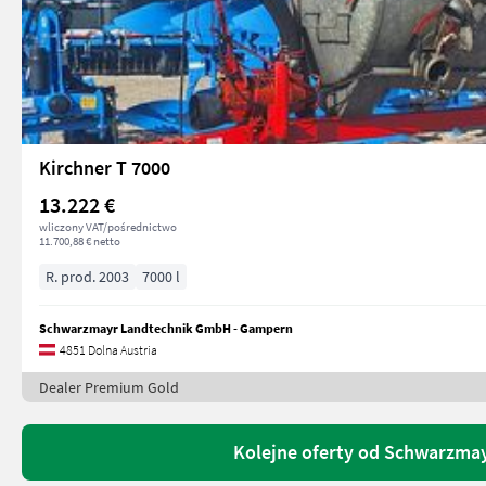
Kirchner T 7000
13.222 €
wliczony VAT/pośrednictwo
11.700,88 € netto
R. prod. 2003
7000 l
Schwarzmayr Landtechnik GmbH - Gampern
4851 Dolna Austria
Dealer Premium Gold
Kolejne oferty od Schwarzma