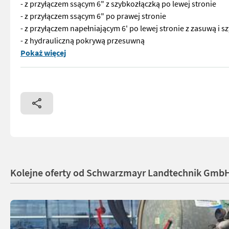
- z przyłączem ssącym 6" z szybkozłączką po lewej stronie
- z przyłączem ssącym 6" po prawej stronie
- z przyłączem napełniającym 6' po lewej stronie z zasuwą i 
- z hydrauliczną pokrywą przesuwną
Nr katalogowy: 65390 Cysterna z pompą - z zbiornikiem polie
Pokaż więcej
Kolejne oferty od Schwarzmayr Landtechnik Gmb