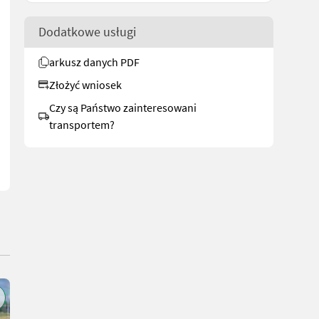
Dodatkowe usługi
arkusz danych PDF
dem kierowniczym z podążaniem - z listwą smarującą dla osi wahliw
Złożyć wniosek
Czy są Państwo zainteresowani
transportem?