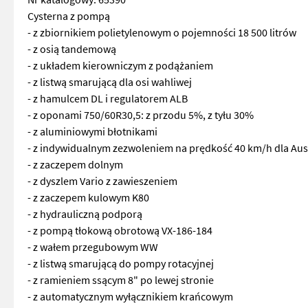
Cysterna z pompą
- z zbiornikiem polietylenowym o pojemności 18 500 litrów
- z osią tandemową
- z układem kierowniczym z podążaniem
- z listwą smarującą dla osi wahliwej
- z hamulcem DL i regulatorem ALB
- z oponami 750/60R30,5: z przodu 5%, z tyłu 30%
- z aluminiowymi błotnikami
- z indywidualnym zezwoleniem na prędkość 40 km/h dla Aust
- z zaczepem dolnym
- z dyszlem Vario z zawieszeniem
- z zaczepem kulowym K80
- z hydrauliczną podporą
- z pompą tłokową obrotową VX-186-184
- z wałem przegubowym WW
- z listwą smarującą do pompy rotacyjnej
- z ramieniem ssącym 8" po lewej stronie
- z automatycznym wyłącznikiem krańcowym