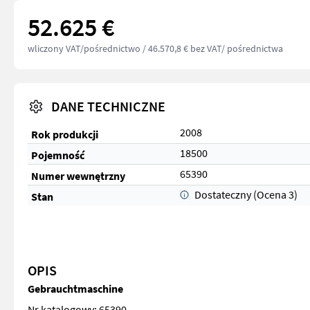
52.625 €
wliczony VAT/pośrednictwo
/ 46.570,8 € bez VAT/ pośrednictwa
DANE TECHNICZNE
2008
Rok produkcji
18500
Pojemność
65390
Numer wewnętrzny
Dostateczny (Ocena 3)
Stan
OPIS
Gebrauchtmaschine
Nr katalogowy: 65390