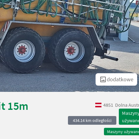
dodatkowe
it 15m
4851
Dolna Austr
Maszyn
używan
434.14 km odległości
Maszyny używan