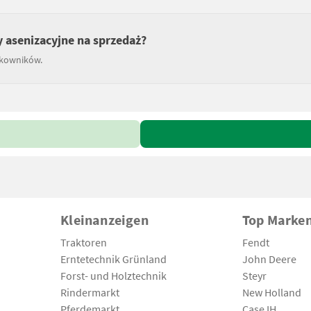
 asenizacyjne na sprzedaż?
tkowników.
Kleinanzeigen
Top Marke
Traktoren
Fendt
Erntetechnik Grünland
John Deere
Forst- und Holztechnik
Steyr
Rindermarkt
New Holland
Pferdemarkt
Case IH