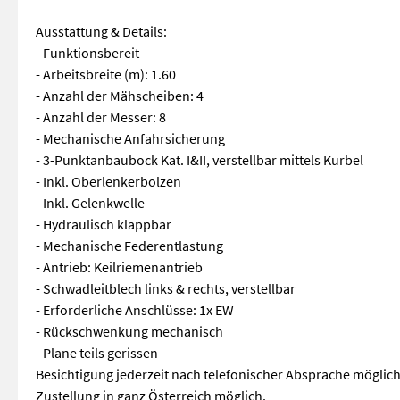
Ausstattung & Details:
- Funktionsbereit
- Arbeitsbreite (m): 1.60
- Anzahl der Mähscheiben: 4
- Anzahl der Messer: 8
- Mechanische Anfahrsicherung
- 3-Punktanbaubock Kat. I&II, verstellbar mittels Kurbel
- Inkl. Oberlenkerbolzen
- Inkl. Gelenkwelle
- Hydraulisch klappbar
- Mechanische Federentlastung
- Antrieb: Keilriemenantrieb
- Schwadleitblech links & rechts, verstellbar
- Erforderliche Anschlüsse: 1x EW
- Rückschwenkung mechanisch
- Plane teils gerissen
Besichtigung jederzeit nach telefonischer Absprache möglich
Zustellung in ganz Österreich möglich.