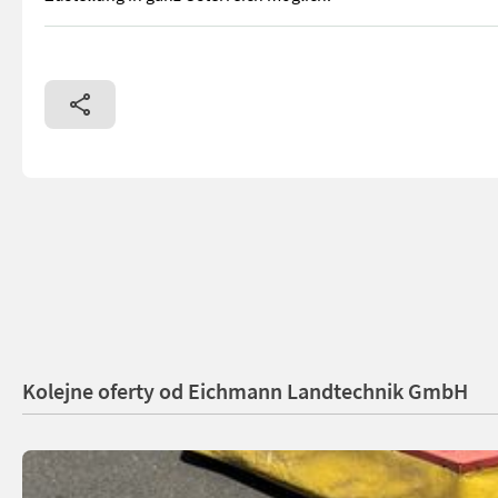
Sofort Verfügbar! Vogel & Noot BCS 404 - Heckmähwerk, eignet
Kolejne oferty od Eichmann Landtechnik GmbH