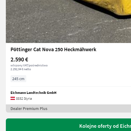
Pöttinger Cat Nova 250 Heckmähwerk
2.590 €
wliczony VAT/pośrednictwo
2.292,04 € netto
245 cm
Eichmann Landtechnik GmbH
8832 Styria
Dealer Premium Plus
Kolejne oferty od Ei