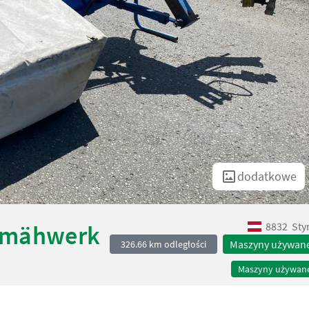
dodatkowe
8832
Sty
ckmähwerk
Maszyny używan
326.66 km odległości
Maszyny używan