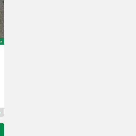
a
Krone Active Mow AM-R 240
9.450 €
wliczony VAT/pośrednictwo
8.362,83 € netto
110 KM/81 kW
R. prod. 2019
240 cm
Eichmann Landtechnik GmbH
8832 Styria
Dealer Premium Plus