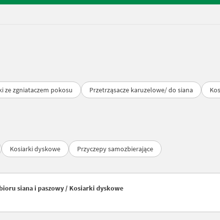
ki ze zgniataczem pokosu
Przetrząsacze karuzelowe/ do siana
Kos
Kosiarki dyskowe
Przyczepy samozbierające
ioru siana i paszowy / Kosiarki dyskowe