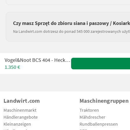
Czy masz Sprzęt do zbioru siana i paszowy / Kosiar
Na Landwirt.com dotrzesz do ponad 545 000 zarejestrowanych uży
Vogel&Noot BCS 404 - Heckmähwerk
1.350 €
Landwirt.com
Maschinengruppen
Maschinenmarkt
Traktoren
Händlerangebote
Mähdrescher
Kleinanzeigen
Rundballenpressen