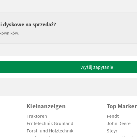
ki dyskowe na sprzedaż?
tkowników.
Wyślij zapytanie
Kleinanzeigen
Top Marke
Traktoren
Fendt
Erntetechnik Grünland
John Deere
Forst- und Holztechnik
Steyr