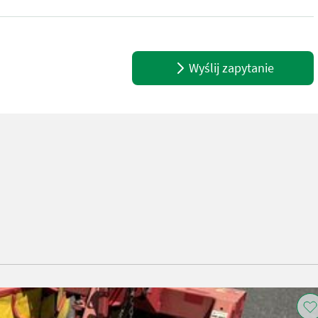
 sich perfekt für kleinere Traktoren & Flächen. Wie vom Kunden, in 
Wyślij zapytanie