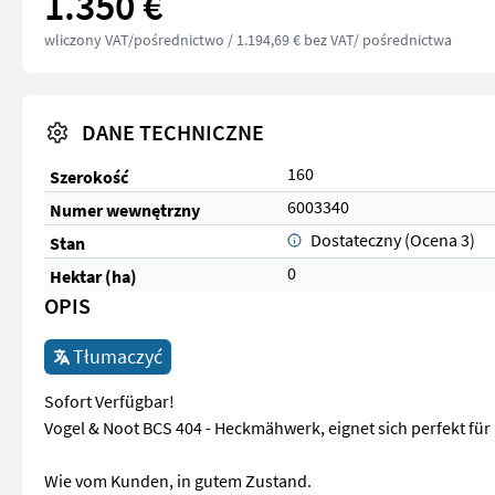
1.350 €
wliczony VAT/pośrednictwo
/ 1.194,69 € bez VAT/ pośrednictwa
DANE TECHNICZNE
160
Szerokość
6003340
Numer wewnętrzny
Dostateczny (Ocena 3)
Stan
0
Hektar (ha)
OPIS
Tłumaczyć
Sofort Verfügbar!
Vogel & Noot BCS 404 - Heckmähwerk, eignet sich perfekt für 
Wie vom Kunden, in gutem Zustand.