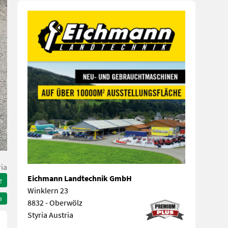
ria
Eichmann Landtechnik GmbH
e
Winklern 23
e
8832 - Oberwölz
Styria Austria