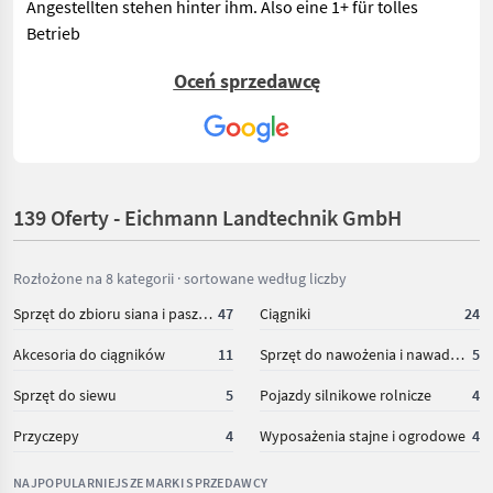
Angestellten stehen hinter ihm. Also eine 1+ für tolles
Betrieb
Oceń sprzedawcę
Ernst P.
,am 30-05-2021
Service und Freundlichkeit 1A
Barbara H.
,am 06-07-2020
Super nett und hilfsbereite leute
139 Oferty - Eichmann Landtechnik GmbH
Rozłożone na 8 kategorii · sortowane według liczby
Sprzęt do zbioru siana i paszowy
47
Ciągniki
24
Akcesoria do ciągników
11
Sprzęt do nawożenia i nawadniania
5
Sprzęt do siewu
5
Pojazdy silnikowe rolnicze
4
Przyczepy
4
Wyposażenia stajne i ogrodowe
4
NAJPOPULARNIEJSZE MARKI SPRZEDAWCY