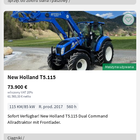
Sprzęt do zbioru siana i paszowy /
Maszyna używana
New Holland T5.115
73.900 €
wliczony VAT 20%
61.583,33 € netto
115 KM/85 kW
R. prod. 2017
560 h
Sofort Verfügbar! New Holland T5.115 Dual Command
Allradtraktor mit Frontlader.
Ciągniki /