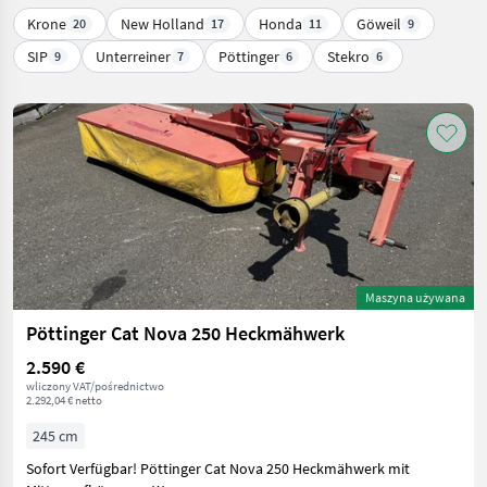
Krone
New Holland
Honda
Göweil
20
17
11
9
SIP
Unterreiner
Pöttinger
Stekro
9
7
6
6
Maszyna używana
Pöttinger Cat Nova 250 Heckmähwerk
2.590 €
wliczony VAT/pośrednictwo
2.292,04 € netto
245 cm
Sofort Verfügbar! Pöttinger Cat Nova 250 Heckmähwerk mit