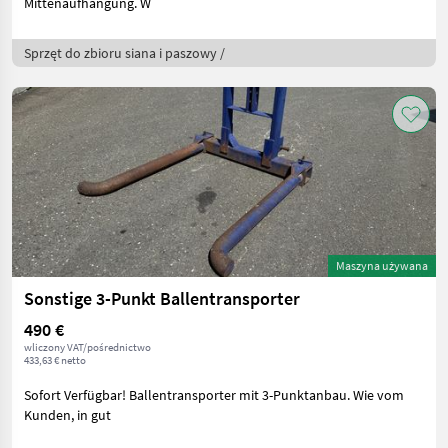
Mittenaufhängung. W
Sprzęt do zbioru siana i paszowy /
Maszyna używana
Sonstige 3-Punkt Ballentransporter
490 €
wliczony VAT/pośrednictwo
433,63 € netto
Sofort Verfügbar! Ballentransporter mit 3-Punktanbau. Wie vom
Kunden, in gut