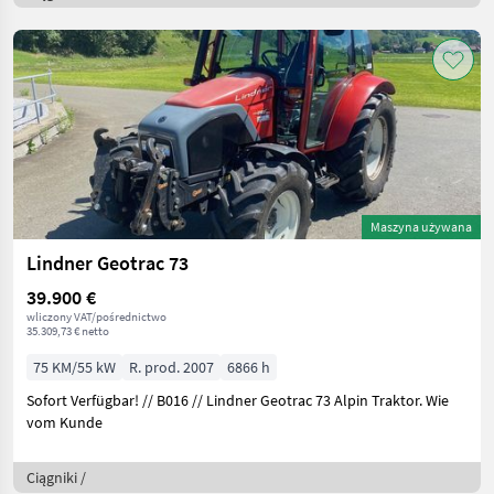
Maszyna używana
Lindner Geotrac 73
39.900 €
wliczony VAT/pośrednictwo
35.309,73 € netto
75 KM/55 kW
R. prod. 2007
6866 h
Sofort Verfügbar! // B016 // Lindner Geotrac 73 Alpin Traktor. Wie
vom Kunde
Ciągniki /