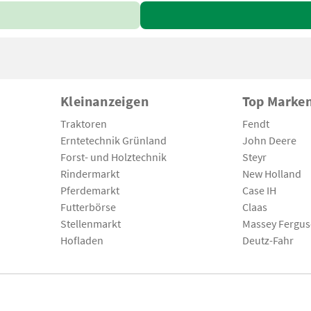
Kleinanzeigen
Top Marke
Traktoren
Fendt
Erntetechnik Grünland
John Deere
Forst- und Holztechnik
Steyr
Rindermarkt
New Holland
Pferdemarkt
Case IH
Futterbörse
Claas
Stellenmarkt
Massey Fergu
Hofladen
Deutz-Fahr