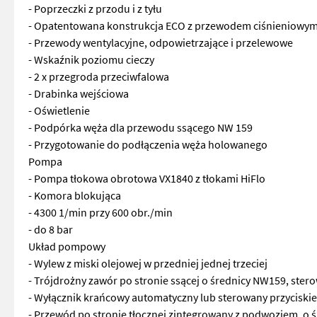
- Poprzeczki z przodu i z tyłu
- Opatentowana konstrukcja ECO z przewodem ciśnieniowym
- Przewody wentylacyjne, odpowietrzające i przelewowe
- Wskaźnik poziomu cieczy
- 2 x przegroda przeciwfalowa
- Drabinka wejściowa
- Oświetlenie
- Podpórka węża dla przewodu ssącego NW 159
- Przygotowanie do podłączenia węża holowanego
Pompa
- Pompa tłokowa obrotowa VX1840 z tłokami HiFlo
- Komora blokująca
- 4300 1/min przy 600 obr./min
- do 8 bar
Układ pompowy
- Wylew z miski olejowej w przedniej jednej trzeciej
- Trójdrożny zawór po stronie ssącej o średnicy NW159, ste
- Wyłącznik krańcowy automatyczny lub sterowany przyciski
- Przewód po stronie tłocznej zintegrowany z podwoziem, o 