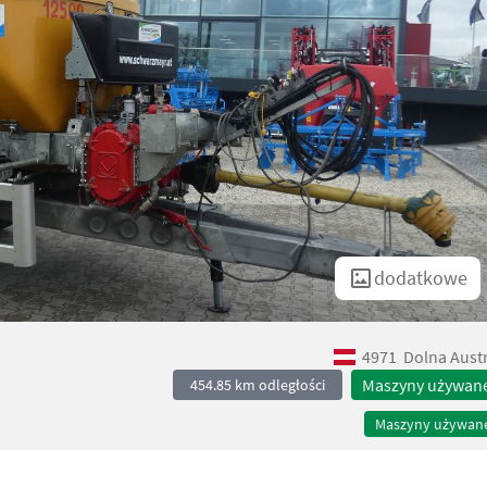
dodatkowe
4971
Dolna Austr
Maszyny używan
454.85 km odległości
Maszyny używan