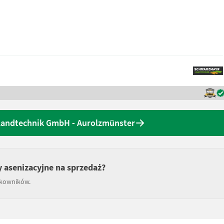
Landtechnik GmbH - Aurolzmünster
 asenizacyjne na sprzedaż?
tkowników.