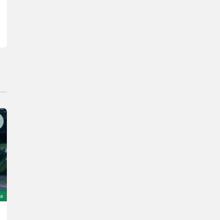
a
Vakutec VA 8300