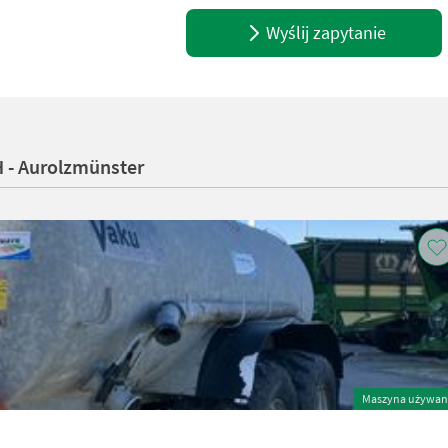
Wyślij zapytanie
 - Aurolzmünster
Maszyna używan