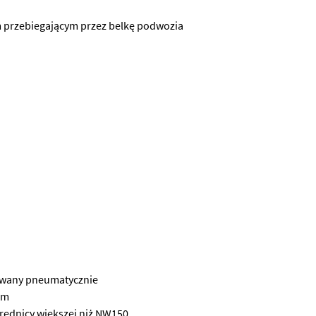
 przebiegającym przez belkę podwozia
rowany pneumatycznie
em
średnicy większej niż NW150