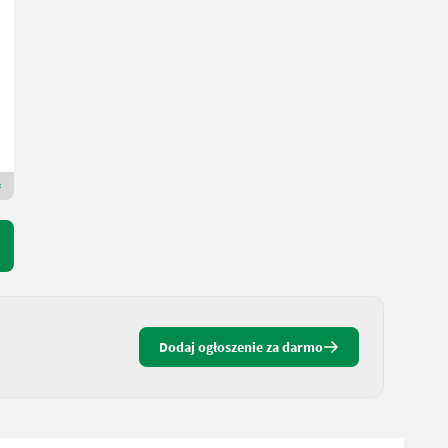
48.456 €
wliczony VAT/pośrednictwo
42.881,42 € netto
R. prod. 2011
8300 l
Schwarzmayr Landtechnik GmbH - Aurolzmünster
4971 Dolna Austria
Dealer Premium Gold
Dodaj ogłoszenie za darmo