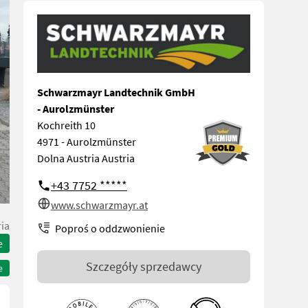
Schwarzmayr Landtechnik GmbH
- Aurolzmünster
Kochreith 10
4971 - Aurolzmünster
Dolna Austria Austria
+43 7752 *****
www.schwarzmayr.at
ia
Poproś o oddzwonienie
e
Szczegóły sprzedawcy
e