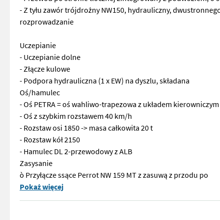
- Z tyłu zawór trójdrożny NW150, hydrauliczny, dwustronnego 
rozprowadzanie
Uczepianie
- Uczepianie dolne
- Złącze kulowe
- Podpora hydrauliczna (1 x EW) na dyszlu, składana
Oś/hamulec
- Oś PETRA = oś wahliwo-trapezowa z układem kierowniczym 
- Oś z szybkim rozstawem 40 km/h
- Rozstaw osi 1850 -> masa całkowita 20 t
- Rozstaw kół 2150
- Hamulec DL 2-przewodowy z ALB
Zasysanie
ò Przyłącze ssące Perrot NW 159 MT z zasuwą z przodu po
EDV 48322 Zbiornik z pompą MKE 12 500 PT ECO Korpus zbiorn
Pokaż więcej