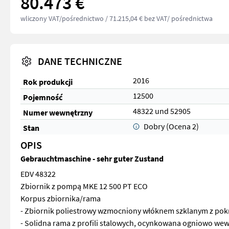
80.473 €
wliczony VAT/pośrednictwo
/ 71.215,04 € bez VAT/ pośrednictwa
DANE TECHNICZNE
2016
Rok produkcji
12500
Pojemność
48322 und 52905
Numer wewnętrzny
Dobry (Ocena 2)
Stan
OPIS
Gebrauchtmaschine - sehr guter Zustand
EDV 48322
Zbiornik z pompą MKE 12 500 PT ECO
Korpus zbiornika/rama
- Zbiornik poliestrowy wzmocniony włóknem szklanym z pokry
- Solidna rama z profili stalowych, ocynkowana ogniowo wew