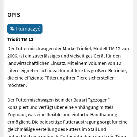
OPIS
Tłumaczyć
Triolit TM 12
Der Futtermischwagen der Marke Trioliet, Modell TM 12 von
2006, ist ein zuverlässiges und vielseitiges Gerät für den
landwirtschaftlichen Einsatz. Mit einem Volumen von 12
Litern eignet er sich ideal für mittlere bis größere Betriebe,
die eine effiziente Fütterung ihrer Tiere sicherstellen
möchten.
Der Futtermischwagen ist in der Bauart "gezogen"
konzipiert und verfügt über eine Anhängung mittels
Zugmaul, was eine flexible und einfache Handhabung
ermöglicht. Die beidseitige Futteraustragung sorgt für eine
gleichmäßige Verteilung des Futters im Stall und
unterstützt eine optimale Futteraufnahme durch die Tiere.