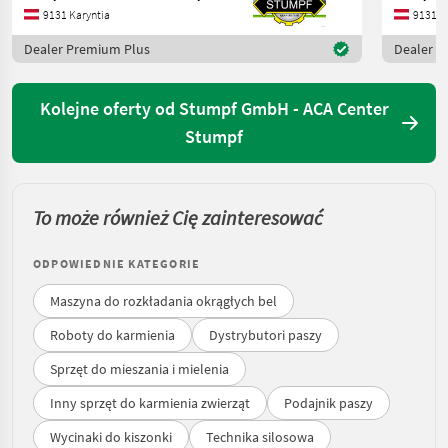
9131 Karyntia
9131 K
Dealer Premium Plus
Dealer P
Kolejne oferty od Stumpf GmbH - ACA Center
Stumpf
To może również Cię zainteresować
ODPOWIEDNIE KATEGORIE
Maszyna do rozkładania okrągłych bel
Roboty do karmienia
Dystrybutori paszy
Sprzęt do mieszania i mielenia
Inny sprzęt do karmienia zwierząt
Podajnik paszy
Wycinaki do kiszonki
Technika silosowa