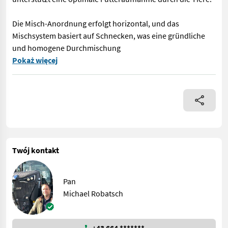
Die Misch-Anordnung erfolgt horizontal, und das
Mischsystem basiert auf Schnecken, was eine gründliche
und homogene Durchmischung
Der Futtermischwagen der Marke Trioliet, Modell TM 12 von 2006,
Pokaż więcej
Twój kontakt
Pan
Michael Robatsch
+43 664 *******