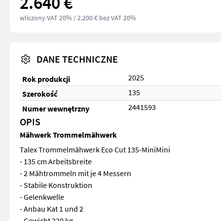
2.640 €
wliczony VAT 20%
/ 2.200 € bez VAT 20%
DANE TECHNICZNE
2025
Rok produkcji
135
Szerokość
2441593
Numer wewnętrzny
OPIS
Mähwerk Trommelmähwerk
Talex Trommelmähwerk Eco Cut 135-MiniMini
- 135 cm Arbeitsbreite
- 2 Mähtrommeln mit je 4 Messern
- Stabile Konstruktion
- Gelenkwelle
- Anbau Kat 1 und 2
- Gewicht 220 kg