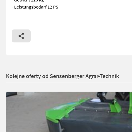
- Leistungsbedarf 12 PS
Talex Trommelmähwerk Eco Cut 135-MiniMini - 135 cm Arbeitsb
Kolejne oferty od Sensenberger Agrar-Technik