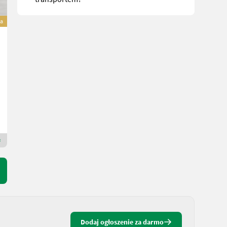
a
Talex Scheibenmähwerk OptiCut
7.920 €
wliczony VAT 20%
6.600 € netto
R. prod. 2025
220 cm
Sensenberger Agrar-Technik
4906 Dolna Austria
Dealer Premium Gold
Dodaj ogłoszenie za darmo