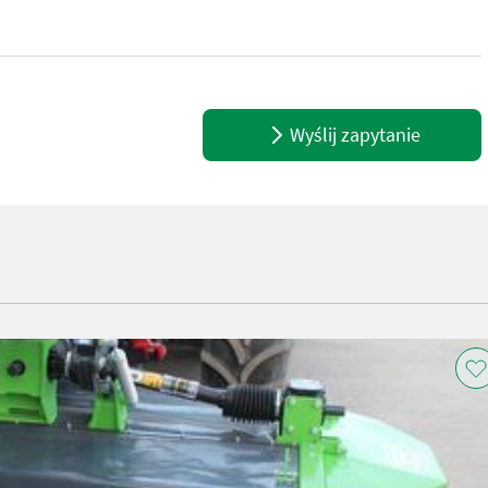
reite - 2 Mähtrommeln mit je 4 Messern - Stabile Konstruktion - Ge
Wyślij zapytanie