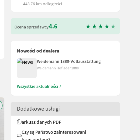
443.76 km odległości
lenkwelle - Anbau Kat 1 und 2 - Gewicht 220 kg - Leistungsbedarf 1
4.6
Ocena sprzedawcy
Nowości od dealera
Weidemann 1880-Vollausstattung
Weidemann Hoflader 1880
Wszystkie aktualności
Dodatkowe usługi
arkusz danych PDF
Czy są Państwo zainteresowani
transportem?