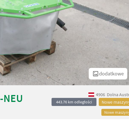
dodatkowe
4906
Dolna Austr
5-NEU
Nowe maszyn
443.76 km odległości
Nowe maszyn