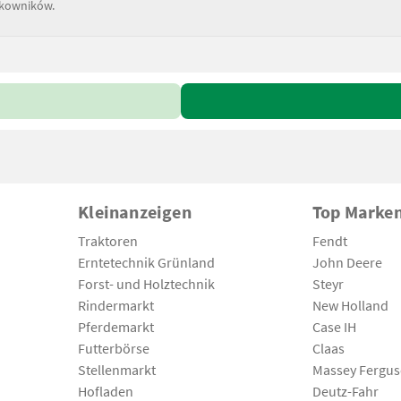
tkowników.
Kleinanzeigen
Top Marke
Traktoren
Fendt
Erntetechnik Grünland
John Deere
Forst- und Holztechnik
Steyr
Rindermarkt
New Holland
Pferdemarkt
Case IH
Futterbörse
Claas
Stellenmarkt
Massey Fergu
Hofladen
Deutz-Fahr