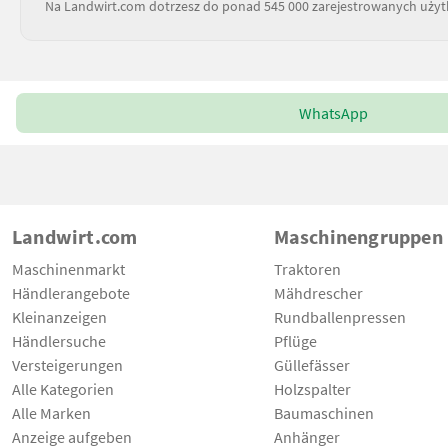
Na Landwirt.com dotrzesz do ponad 545 000 zarejestrowanych uży
WhatsApp
Landwirt.com
Maschinengruppen
Maschinenmarkt
Traktoren
Händlerangebote
Mähdrescher
Kleinanzeigen
Rundballenpressen
Händlersuche
Pflüge
Versteigerungen
Güllefässer
Alle Kategorien
Holzspalter
Alle Marken
Baumaschinen
Anzeige aufgeben
Anhänger