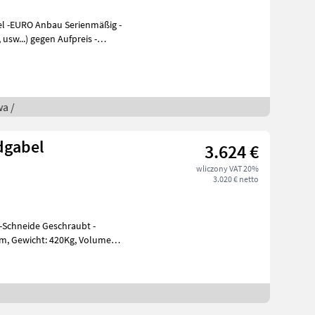
el -EURO Anbau Serienmäßig -
a /
dgabel
3.624 €
wliczony VAT 20%
3.020 € netto
Schneide Geschraubt -
umen: