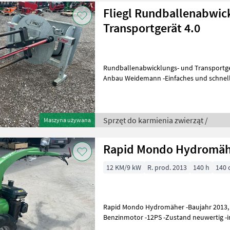
Fliegl Rundballenabwic
Transportgerät 4.0
Rundballenabwicklungs- und Transportge
Anbau Weidemann -Einfaches und schnell
Strohballen über die Hydrauli
Sprzęt do karmienia zwierząt /
Maszyna używana
Rapid Mondo Hydromäh
12 KM/9 kW
R. prod. 2013
140 h
140
Rapid Mondo Hydromäher -Baujahr 2013, -152 kg, -Kubot
Benzinmotor -12PS -Zustand neuwertig -in
Schneepflug -Kehrmaschine -Komunalba