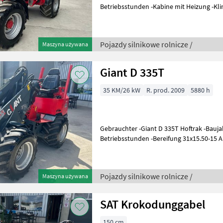
Betriebsstunden -Kabine mit Heizung -Kli
hydraulische Geräteverriegelung -Aufn
Pojazdy silnikowe rolnicze /
Maszyna używana
Giant D 335T
35 KM/26 kW
R. prod. 2009
5880 h
Gebrauchter -Giant D 335T Hoftrak -Bauja
Betriebsstunden -Bereifung 31x15.50-15 
-Hydraulische Werkzeugverriegelung -
Pojazdy silnikowe rolnicze /
Maszyna używana
SAT Krokodunggabel
150 cm