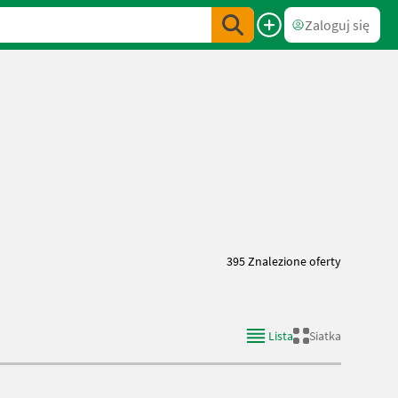
Zaloguj się
395 Znalezione oferty
Lista
Siatka