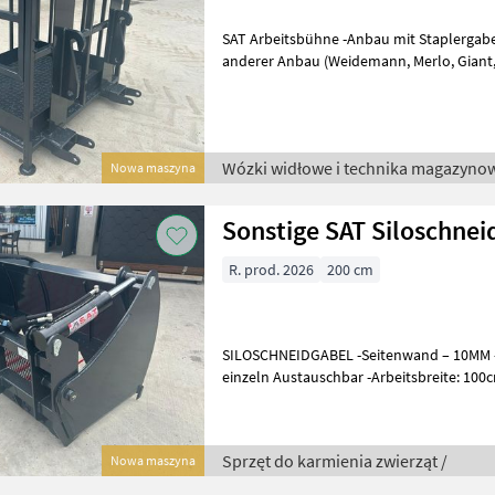
SAT Arbeitsbühne -Anbau mit Staplergab
anderer Anbau (Weidemann, Merlo, Giant, usw...) gegen Aufpreis -
Arbeitsbreite 130cm Gewicht: 15
Wózki widłowe i technika magazynow
Nowa maszyna
Sonstige SAT Siloschnei
R. prod. 2026
200 cm
SILOSCHNEIDGABEL -Seitenwand – 10MM -
einzeln Austauschbar -Arbeitsbreite: 100cm, Gewicht: 420Kg, Vol
0, 46m3, Zinken: 8 €3 020, - -A
Sprzęt do karmienia zwierząt /
Nowa maszyna