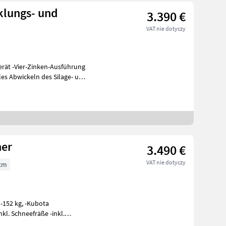
klungs- und
3.390 €
VAT nie dotyczy
rät -Vier-Zinken-Ausführung
es Abwickeln des Silage- und
er
3.490 €
VAT nie dotyczy
 cm
a
kl. Schneefräße -inkl.
lk