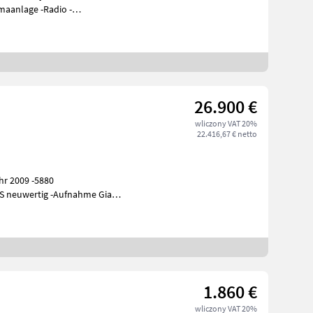
maanlage -Radio -
26.900 €
wliczony VAT 20%
22.416,67 € netto
hr 2009 -5880
AS neuwertig -Aufnahme Giant
1.860 €
wliczony VAT 20%