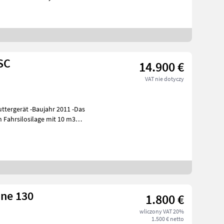
SC
14.900 €
VAT nie dotyczy
n Fahrsilosilage mit 10 m3
hne 130
1.800 €
wliczony VAT 20%
1.500 € netto