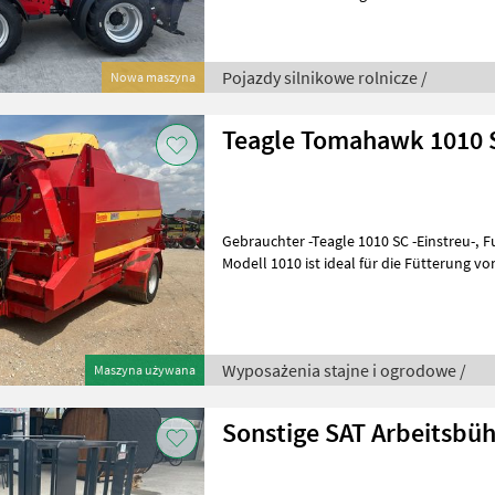
Betriebsgewicht: 1900
Pojazdy silnikowe rolnicze /
Nowa maszyna
Teagle Tomahawk 1010 
Gebrauchter -Teagle 1010 SC -Einstreu-, Futtergerät -Baujahr 2011 -Das
Modell 1010 ist ideal für die Fütterung vo
Fassungsvermögen ode
Wyposażenia stajne i ogrodowe /
Maszyna używana
Sonstige SAT Arbeitsbü