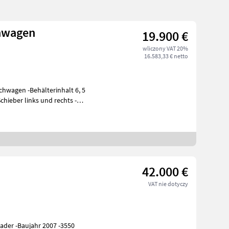
chwagen
19.900 €
wliczony VAT 20%
16.583,33 € netto
chwagen -Behälterinhalt 6, 5
hieber links und rechts -
42.000 €
VAT nie dotyczy
ader -Baujahr 2007 -3550