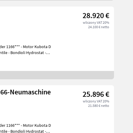
28.920 €
wliczony VAT 20%
24.100 € netto
der 1166*** - Motor Kubota D
tile - Bondioli Hydrostat -
166-Neumaschine
25.896 €
wliczony VAT 20%
21.580 € netto
der 1166*** - Motor Kubota D
tile - Bondioli Hydrostat -