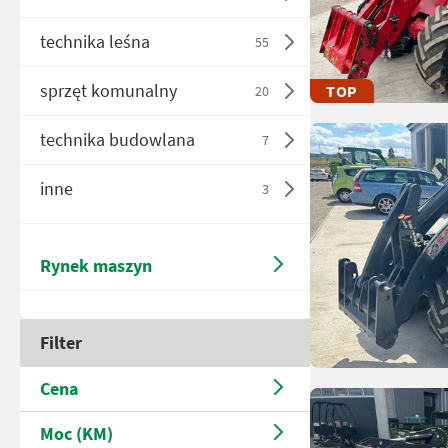
technika leśna
55
sprzęt komunalny
TOP
20
technika budowlana
7
inne
3
Rynek maszyn
Filter
Cena
Moc (KM)