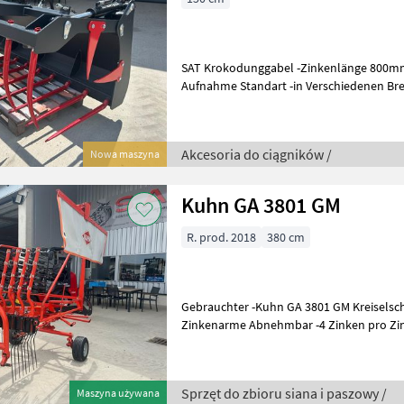
SAT Krokodunggabel -Zinkenlänge 800mm
Aufnahme Standart -in Verschiedenen Brei
Breite 130cm € 1450, - -Breite 150c
Akcesoria do ciągników /
Nowa maszyna
Kuhn GA 3801 GM
R. prod. 2018
380 cm
Gebrauchter -Kuhn GA 3801 GM Kreiselsch
Zinkenarme Abnehmbar -4 Zinken pro Z
Tastrad -Schwadtuch aufstellbar -
Sprzęt do zbioru siana i paszowy /
Maszyna używana