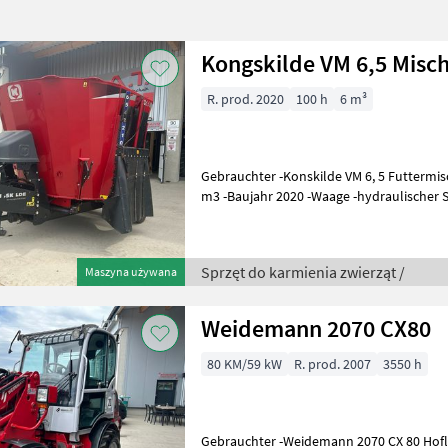
Kongskilde VM 6,5 Mis
R. prod. 2020
100 h
6 m³
Gebrauchter -Konskilde VM 6, 5 Futtermis
m3 -Baujahr 2020 -Waage -hydraulischer Sc
hydraulische Bremse -Bauh
Sprzęt do karmienia zwierząt /
Maszyna używana
Weidemann 2070 CX80
80 KM/59 kW
R. prod. 2007
3550 h
Gebrauchter -Weidemann 2070 CX 80 Hofl