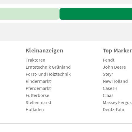
Kleinanzeigen
Top Marke
Traktoren
Fendt
Erntetechnik Grünland
John Deere
Forst- und Holztechnik
Steyr
Rindermarkt
New Holland
Pferdemarkt
Case IH
Futterbörse
Claas
Stellenmarkt
Massey Fergu
Hofladen
Deutz-Fahr