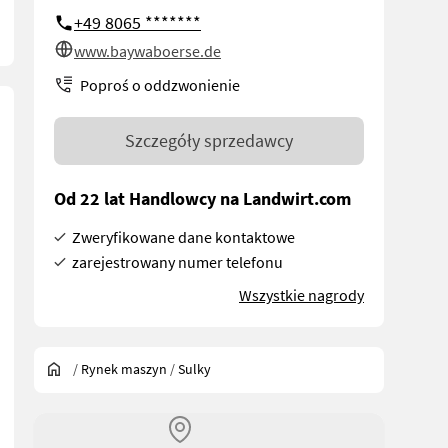
+49 8065 *******
www.baywaboerse.de
Poproś o oddzwonienie
Szczegóły sprzedawcy
Od 22 lat Handlowcy na Landwirt.com
Zweryfikowane dane kontaktowe
zarejestrowany numer telefonu
Wszystkie nagrody
/
Rynek maszyn
/
Sulky
nd Beleuchtung. Volumen Ca. 2.700 ltr. Streubreite bis 36 M