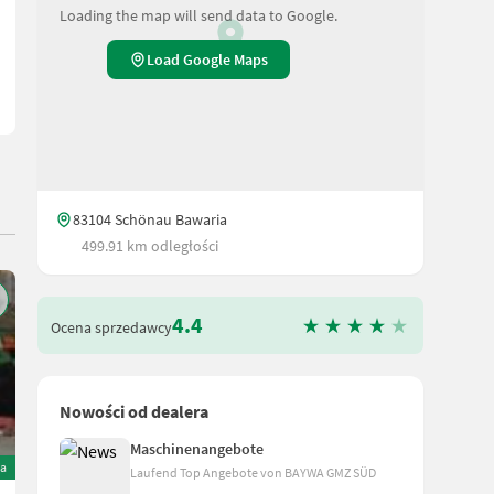
Loading the map will send data to Google.
Load Google Maps
83104 Schönau Bawaria
499.91 km odległości
4.4
Ocena sprzedawcy
Nowości od dealera
Maschinenangebote
a
Laufend Top Angebote von BAYWA GMZ SÜD