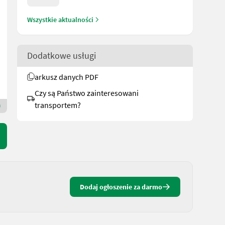
Kverneland EXACTA-CL EW
Wszystkie aktualności
11.000,36 €
wliczony VAT 19%
9.244 € netto
Dodatkowe usługi
R. prod. 2019
1800 cm
arkusz danych PDF
BayWa GMZ SÜD
83104 Bawaria
Czy są Państwo zainteresowani
transportem?
Dealer Premium Gold
Dodaj ogłoszenie za darmo