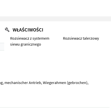
WŁAŚCIWOŚCI
Rozsiewacz z systemem
Rozsiewacz talerzowy
siewu granicznego
ung, mechanischer Antrieb, Wiegerahmen (gebrochen),
ung, mechanischer Antrieb, Wiegerahmen (gebrochen), Abdeckplane u