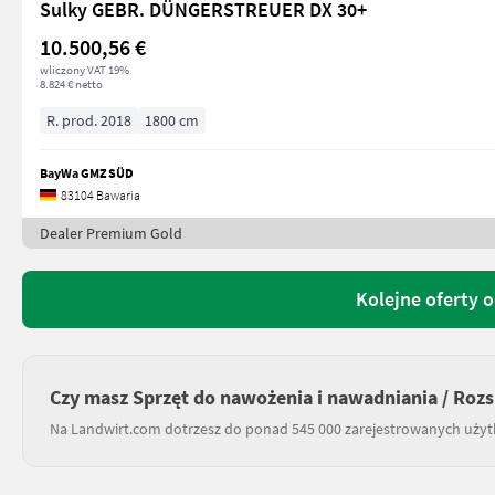
Sulky GEBR. DÜNGERSTREUER DX 30+
10.500,56 €
wliczony VAT 19%
8.824 € netto
R. prod. 2018
1800 cm
BayWa GMZ SÜD
83104 Bawaria
Dealer Premium Gold
Kolejne oferty
Czy masz Sprzęt do nawożenia i nawadniania / Ro
Na Landwirt.com dotrzesz do ponad 545 000 zarejestrowanych uży