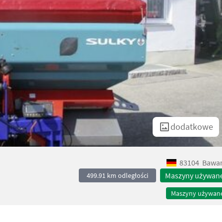
dodatkowe
83104
Bawar
Maszyny używan
499.91 km odległości
Maszyny używan