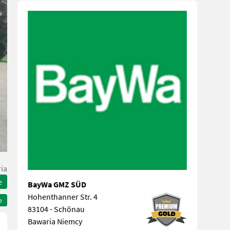
ia
e
BayWa GMZ SÜD
Hohenthanner Str. 4
e
83104 - Schönau
Bawaria Niemcy