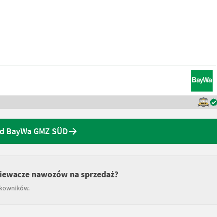
 od BayWa GMZ SÜD
zsiewacze nawozów na sprzedaż?
tkowników.