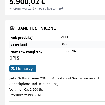
5.900,02 €
wliczony VAT 19%
/ 4.958 € bez VAT 19%
DANE TECHNICZNE
2011
Rok produkcji
3600
Szerokość
11368196
Numer wewnętrzny
OPIS
Tłumaczyć
gebr. Sulky Streuer X36 mit Aufsatz und Grenzstreueinricht
Abdeckplane und Beleuchtung.
Volumen Ca. 2.700 ltr.
Streubreite bis 36 M
gebr. Sulky Streuer X36 mit Aufsatz und Grenzstreueinricht