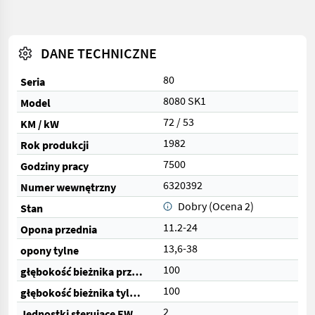
DANE TECHNICZNE
80
Seria
8080 SK1
Model
72 / 53
KM / kW
1982
Rok produkcji
7500
Godziny pracy
6320392
Numer wewnętrzny
Dobry (Ocena 2)
Stan
11.2-24
Opona przednia
13,6-38
opony tylne
100
głębokość bieżnika przednich opon (%)
100
głębokość bieżnika tylnych opon (%)
2
Jednostki sterujące EW (razem)