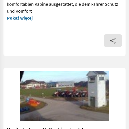
komfortablen Kabine ausgestattet, die dem Fahrer Schutz
und Komfort
Der Steyr 8080 SK1 Standardtraktor aus dem Baujahr 1982 ist ei
Pokaż więcej