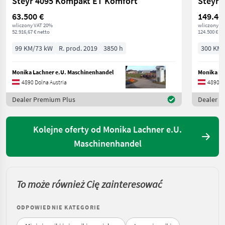
Steyr 4095 Kompakt ET Komfort
Steyr 
63.500 €
149.40
wliczony VAT 20%
wliczony V
52.916,67 € netto
124.500 € ne
99 KM/73 kW
R. prod. 2019
3850 h
300 KM/
Monika Lachner e.U. Maschinenhandel
Monika La
4890 Dolna Austria
4890 Do
Dealer Premium Plus
Dealer P
Kolejne oferty od Monika Lachner e.U.
Maschinenhandel
To może również Cię zainteresować
ODPOWIEDNIE KATEGORIE