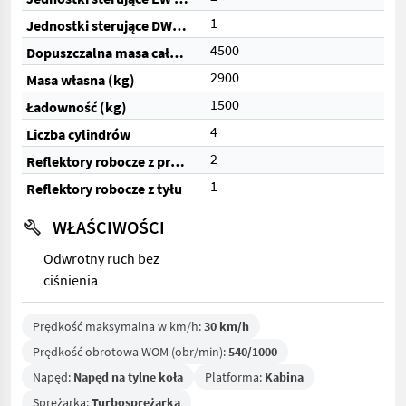
1
Jednostki sterujące DW (razem)
4500
Dopuszczalna masa całkowita (kg)
2900
Masa własna (kg)
1500
Ładowność (kg)
4
Liczba cylindrów
2
Reflektory robocze z przodu
1
Reflektory robocze z tyłu
WŁAŚCIWOŚCI
Odwrotny ruch bez
ciśnienia
Prędkość maksymalna w km/h:
30 km/h
Prędkość obrotowa WOM (obr/min):
540/1000
Napęd:
Napęd na tylne koła
Platforma:
Kabina
Sprężarka:
Turbosprężarka