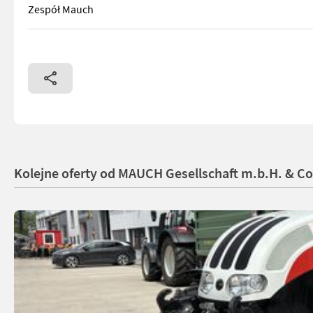
Zespół Mauch
Wyposażenie: - Koło tylne - Górna rura ramy - Hak holownicz
Kolejne oferty od MAUCH Gesellschaft m.b.H. & C