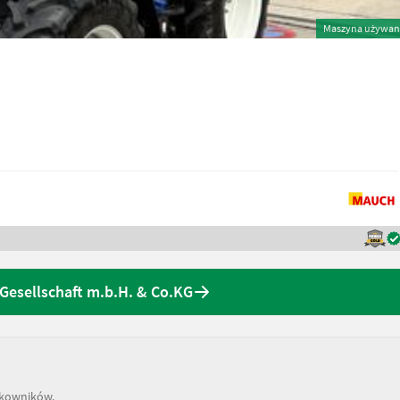
Maszyna używan
Gesellschaft m.b.H. & Co.KG
tkowników.