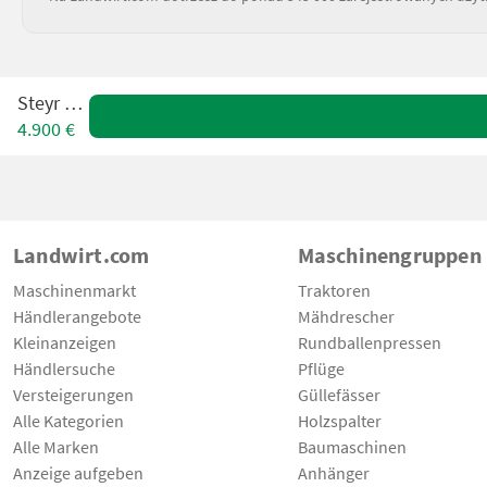
Steyr 540
4.900 €
Landwirt.com
Maschinengruppen
Maschinenmarkt
Traktoren
Händlerangebote
Mähdrescher
Kleinanzeigen
Rundballenpressen
Händlersuche
Pflüge
Versteigerungen
Güllefässer
Alle Kategorien
Holzspalter
Alle Marken
Baumaschinen
Anzeige aufgeben
Anhänger