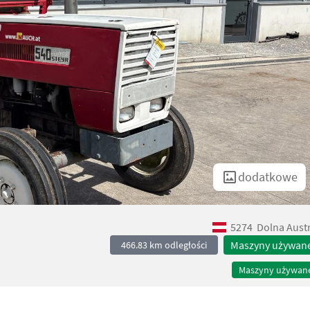
dodatkowe
5274
Dolna Austr
Maszyny używan
466.83 km odległości
Maszyny używan