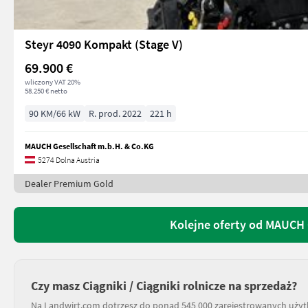
Steyr 4090 Kompakt (Stage V)
69.900 €
wliczony VAT 20%
58.250 € netto
90 KM/66 kW
R. prod. 2022
221 h
MAUCH Gesellschaft m.b.H. & Co.KG
5274 Dolna Austria
Dealer Premium Gold
Kolejne oferty od MAUCH 
Czy masz Ciągniki / Ciągniki rolnicze na sprzedaż?
Na Landwirt.com dotrzesz do ponad 545 000 zarejestrowanych uży