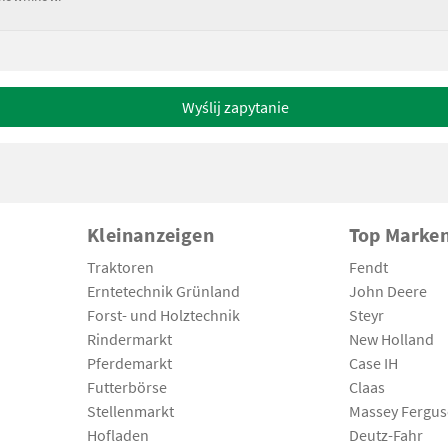
Wyślij zapytanie
Kleinanzeigen
Top Marke
Traktoren
Fendt
Erntetechnik Grünland
John Deere
Forst- und Holztechnik
Steyr
Rindermarkt
New Holland
Pferdemarkt
Case IH
Futterbörse
Claas
Stellenmarkt
Massey Fergu
Hofladen
Deutz-Fahr