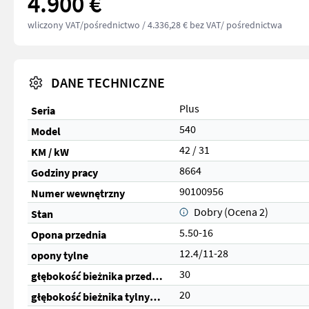
4.900 €
wliczony VAT/pośrednictwo
/ 4.336,28 € bez VAT/ pośrednictwa
DANE TECHNICZNE
Plus
Seria
540
Model
42 / 31
KM / kW
8664
Godziny pracy
90100956
Numer wewnętrzny
Dobry (Ocena 2)
Stan
5.50-16
Opona przednia
12.4/11-28
opony tylne
30
głębokość bieżnika przednich opon (%)
20
głębokość bieżnika tylnych opon (%)