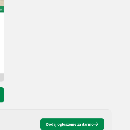
TOP
a
Steyr 9094 A T
32.500 €
wliczony VAT/pośrednictwo
28.761,06 € netto
94 KM/69 kW
R. prod. 2003
10196 h
MAUCH Gesellschaft m.b.H. & Co.KG
5274 Dolna Austria
Dealer Premium Gold
Dodaj ogłoszenie za darmo