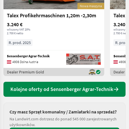
Nowa maszyna
Talex Profikehrmaschinen 1,20m -2,30m
3.240 €
3.240 €
wliczony VAT 20%
wliczony V
2.700 € netto
2.700 € nett
R. prod. 2025
R. prod.
Sensenberger Agrar-Technik
Sensenber
4906 Dolna Austria
4906 Do
Dealer Premium Gold
Dealer 
Kolejne oferty od Sensenberger Agrar-Technik
Czy masz Sprzęt komunalny / Zamiatarki na sprzedaż?
Na Landwirt.com dotrzesz do ponad 545 000 zarejestrowanych
użytkowników.