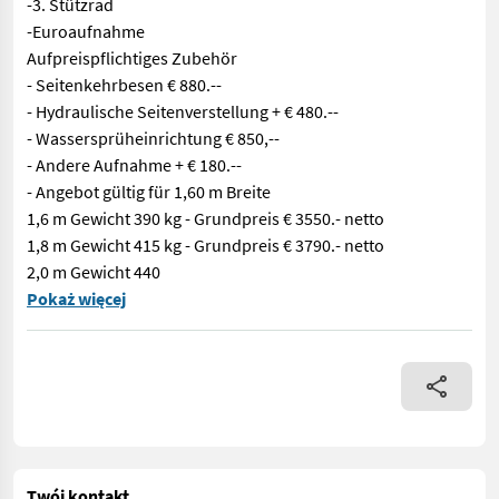
-3. Stützrad
-Euroaufnahme
Aufpreispflichtiges Zubehör
- Seitenkehrbesen € 880.--
- Hydraulische Seitenverstellung + € 480.--
- Wassersprüheinrichtung € 850,--
- Andere Aufnahme + € 180.--
- Angebot gültig für 1,60 m Breite
1,6 m Gewicht 390 kg - Grundpreis € 3550.- netto
1,8 m Gewicht 415 kg - Grundpreis € 3790.- netto
2,0 m Gewicht 440
SATEX Kehrmaschine GT 1600 -Zentrale Bürstenhöhenverstellung -
Pokaż więcej
Twój kontakt