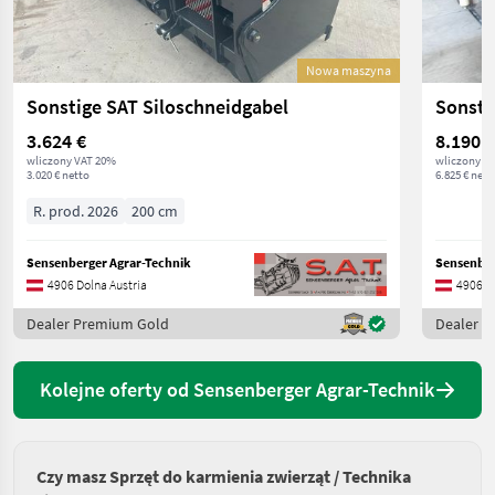
Nowa maszyna
Sonstige SAT Siloschneidgabel
3.624 €
8.190 €
wliczony VAT 20%
wliczony V
3.020 € netto
6.825 € nett
R. prod. 2026
200 cm
Sensenberger Agrar-Technik
Sensenber
4906 Dolna Austria
4906 Do
Dealer Premium Gold
Dealer 
Kolejne oferty od Sensenberger Agrar-Technik
Czy masz Sprzęt do karmienia zwierząt / Technika