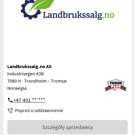
Landbrukssalg.no AS
Industrivegen 43B
7080 H - Trondheim – Tromsø
Norwegia
+47 401 ** ***
Poproś o oddzwonienie
Szczegóły sprzedawcy