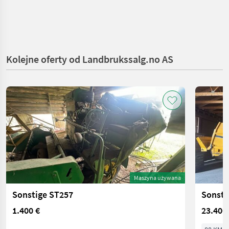
Kolejne oferty od Landbrukssalg.no AS
Maszyna używana
Sonstige ST257
Sonsti
1.400 €
23.400