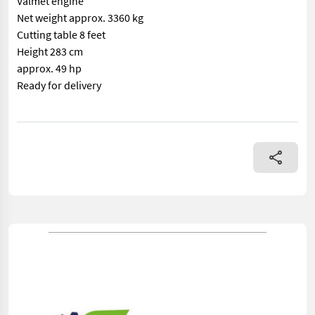
Valmet engine
Net weight approx. 3360 kg
Cutting table 8 feet
Height 283 cm
approx. 49 hp
Ready for delivery
== Mer informasjon (NO) == merke: Sampo-Rosenlew Specification