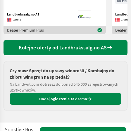
88 KM/6
Landbrukssalg.no AS
Landbruks
7080 H
7080 H
Dealer Premium Plus
Dealer P
Kolejne oferty od Landbrukssalg.no AS
Czy masz Sprzęt do uprawy winorośli / Kombajny do
zbioru winogron na sprzedaż?
Na Landwirt.com dotrzesz do ponad 545 000 zarejestrowanych
użytkowników.
Dodaj ogłoszenie za darmo
Sonstige Rosenlew 360