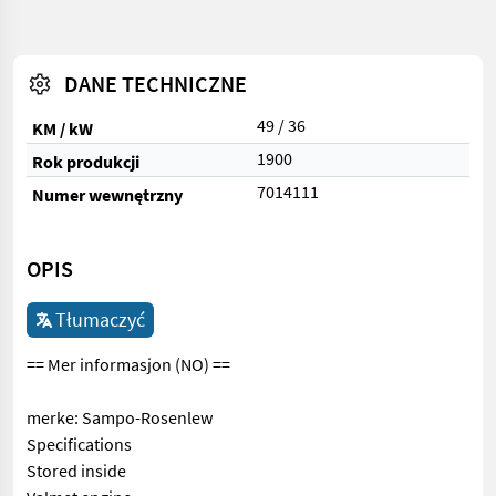
DANE TECHNICZNE
49 / 36
KM / kW
1900
Rok produkcji
7014111
Numer wewnętrzny
OPIS
Tłumaczyć
== Mer informasjon (NO) ==
merke: Sampo-Rosenlew
Specifications
Stored inside