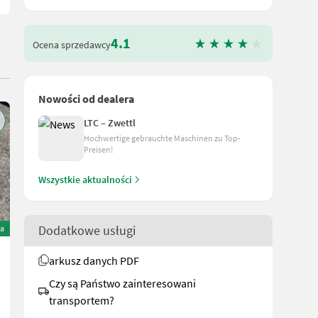
4.1
Ocena sprzedawcy
Nowości od dealera
LTC – Zwettl
Hochwertige gebrauchte Maschinen zu Top-
Preisen!
Wszystkie aktualności
Dodatkowe usługi
a
Sonstige Rapstisch 420 Fiatagri Laverda 3790
arkusz danych PDF
490 €
Czy są Państwo zainteresowani
wliczony VAT 20%
transportem?
408,33 € netto