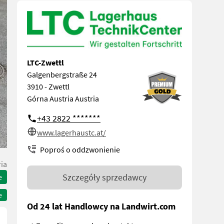
LTC-Zwettl
Galgenbergstraße 24
3910 - Zwettl
Górna Austria Austria
+43 2822 *******
www.lagerhaustc.at/
Poproś o oddzwonienie
ia
Szczegóły sprzedawcy
e
e
Od 24 lat Handlowcy na Landwirt.com