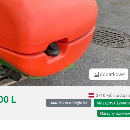
dodatkowe
3910
Górna Austr
00 L
Maszyny używan
444.95 km odległości
Maszyny używan