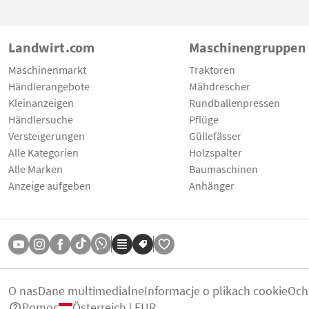
Landwirt.com
Maschinengruppen
Maschinenmarkt
Traktoren
Händlerangebote
Mähdrescher
Kleinanzeigen
Rundballenpressen
Händlersuche
Pflüge
Versteigerungen
Güllefässer
Alle Kategorien
Holzspalter
Alle Marken
Baumaschinen
Anzeige aufgeben
Anhänger
O nas
Dane multimedialne
Informacje o plikach cookie
Och
Pomoc
Österreich | EUR