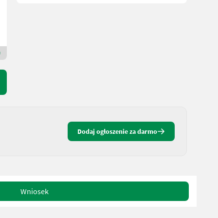
R. prod. 1991
LTC-Zwettl
3910 Górna Austria
Dealer Premium Gold
Dodaj ogłoszenie za darmo
Wniosek