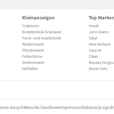
Kleinanzeigen
Top Marke
Traktoren
Fendt
Erntetechnik Grünland
John Deere
Forst- und Holztechnik
Steyr
Rindermarkt
New Holland
Pferdemarkt
Case IH
Futterbörse
Claas
Stellenmarkt
Massey Fergu
Hofladen
Deutz-Fahr
rona danych
Warunki handlowe
Impressum
Deklaracja zgod