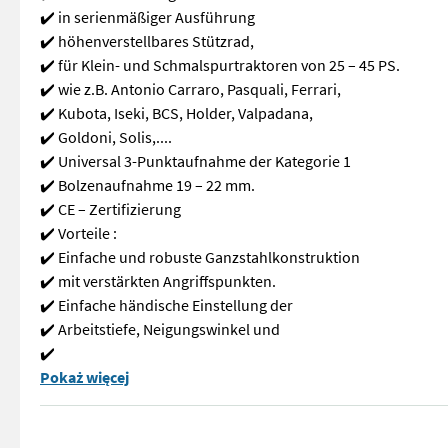
✔️ in serienmäßiger Ausführung
✔️ höhenverstellbares Stützrad,
✔️ für Klein- und Schmalspurtraktoren von 25 – 45 PS.
✔️ wie z.B. Antonio Carraro, Pasquali, Ferrari,
✔️ Kubota, Iseki, BCS, Holder, Valpadana,
✔️ Goldoni, Solis,....
✔️ Universal 3-Punktaufnahme der Kategorie 1
✔️ Bolzenaufnahme 19 – 22 mm.
✔️ CE – Zertifizierung
✔️ Vorteile :
✔️ Einfache und robuste Ganzstahlkonstruktion
✔️ mit verstärkten Angriffspunkten.
✔️ Einfache händische Einstellung der
✔️ Arbeitstiefe, Neigungswinkel und
✔️
✨ EcoLine Beetpflug f. Kleintraktore - NEU ✔️ Modell : 2-sch
Pokaż więcej