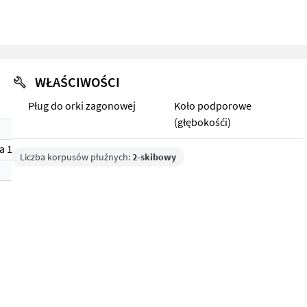
WŁAŚCIWOŚCI
Pług do orki zagonowej
Koło podporowe
(głębokośći)
a 1)
Liczba korpusów płużnych:
2-skibowy