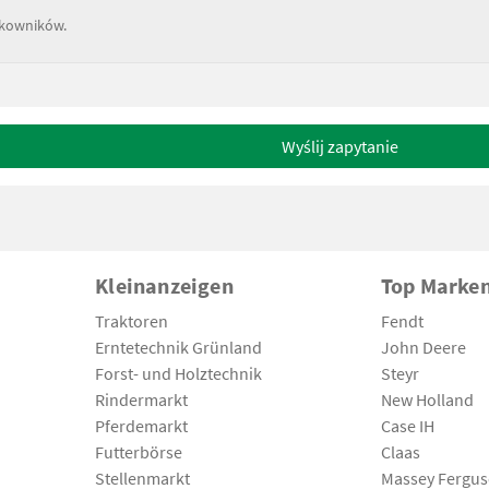
tkowników.
Wyślij zapytanie
Kleinanzeigen
Top Marke
Traktoren
Fendt
Erntetechnik Grünland
John Deere
Forst- und Holztechnik
Steyr
Rindermarkt
New Holland
Pferdemarkt
Case IH
Futterbörse
Claas
Stellenmarkt
Massey Fergu