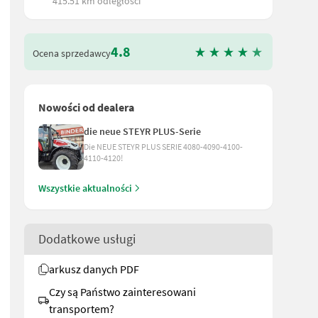
415.51 km odległości
4.8
Ocena sprzedawcy
Nowości od dealera
die neue STEYR PLUS-Serie
Die NEUE STEYR PLUS SERIE 4080-4090-4100-
4110-4120!
Wszystkie aktualności
Dodatkowe usługi
, ✔️ für Klein- und Schmalspurtraktoren von 25 – 45 PS. ✔️ wie z.B
arkusz danych PDF
Czy są Państwo zainteresowani
transportem?