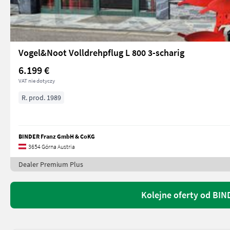
Vogel&Noot Volldrehpflug L 800 3-scharig
6.199 €
VAT nie dotyczy
R. prod. 1989
BINDER Franz GmbH & CoKG
3654 Górna Austria
Dealer Premium Plus
Kolejne oferty od BI