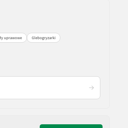
ły uprawowe
Glebogryzarki