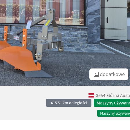
dodatkowe
3654
Górna Austr
Maszyny używan
415.51 km odległości
Maszyny używan