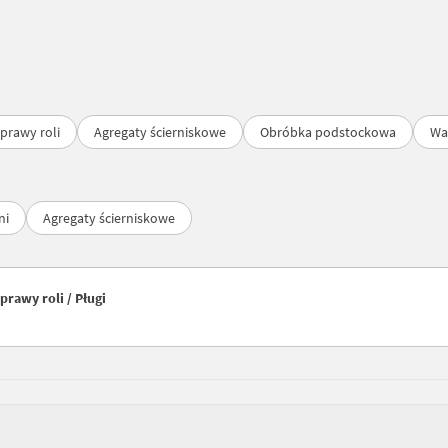
prawy roli
Agregaty ścierniskowe
Obróbka podstockowa
Wa
ni
Agregaty ścierniskowe
rawy roli / Pługi