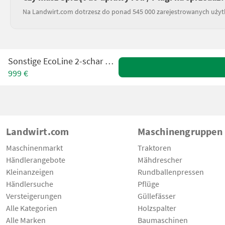
Na Landwirt.com dotrzesz do ponad 545 000 zarejestrowanych uży
Sonstige EcoLine 2-schar Beetpflug
999 €
Landwirt.com
Maschinengruppen
Maschinenmarkt
Traktoren
Händlerangebote
Mähdrescher
Kleinanzeigen
Rundballenpressen
Händlersuche
Pflüge
Versteigerungen
Güllefässer
Alle Kategorien
Holzspalter
Alle Marken
Baumaschinen