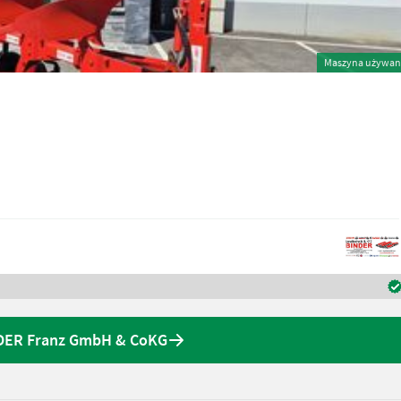
Maszyna używan
NDER Franz GmbH & CoKG