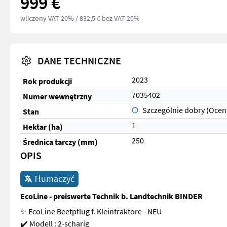
999 €
wliczony VAT 20%
/ 832,5 € bez VAT 20%
DANE TECHNICZNE
2023
Rok produkcji
7035402
Numer wewnętrzny
Szczególnie dobry (Ocen
Stan
1
Hektar (ha)
250
Średnica tarczy (mm)
OPIS
Tłumaczyć
EcoLine - preiswerte Technik b. Landtechnik BINDER
✨ EcoLine Beetpflug f. Kleintraktore - NEU
✔️ Modell : 2-scharig