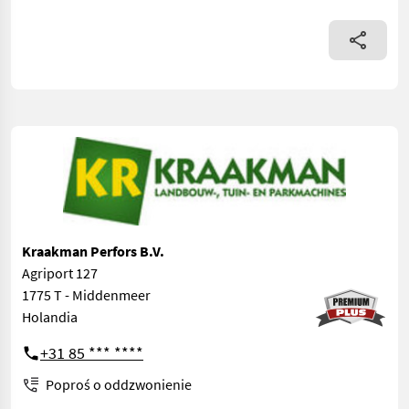
Kraakman Perfors B.V.
Agriport 127
1775 T - Middenmeer
Holandia
+31 85 *** ****
Poproś o oddzwonienie