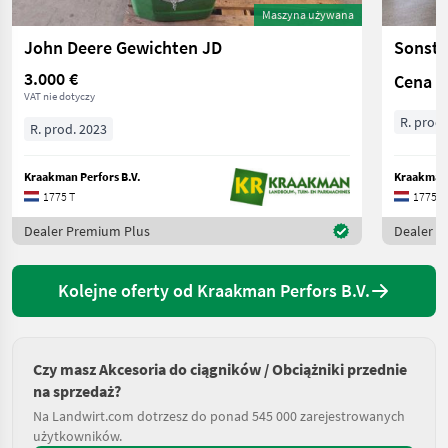
Maszyna używana
John Deere Gewichten JD
Sonsti
3.000 €
Cena n
VAT nie dotyczy
R. prod.
R. prod. 2023
Kraakman Perfors B.V.
Kraakman 
1775 T
1775 T
Dealer Premium Plus
Dealer P
Kolejne oferty od Kraakman Perfors B.V.
Czy masz Akcesoria do ciągników / Obciążniki przednie
na sprzedaż?
Na Landwirt.com dotrzesz do ponad 545 000 zarejestrowanych
użytkowników.