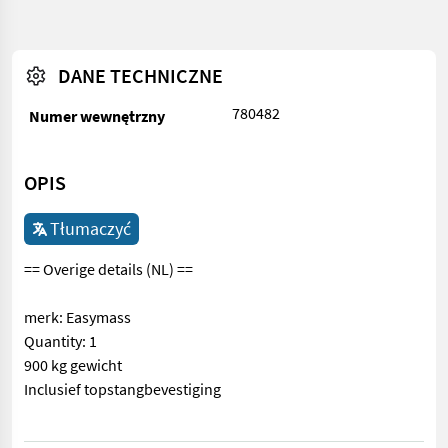
DANE TECHNICZNE
780482
Numer wewnętrzny
OPIS
Tłumaczyć
== Overige details (NL) ==
merk: Easymass
Quantity: 1
900 kg gewicht
Inclusief topstangbevestiging
== Overige details (NL) == merk: Easymass Quantity: 1 900 kg ge