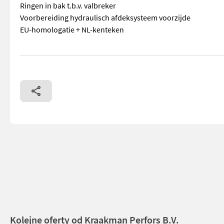
Ringen in bak t.b.v. valbreker
Voorbereiding hydraulisch afdeksysteem voorzijde
EU-homologatie + NL-kenteken
== Overige details (NL) == prijs: Prijs op aanvraag Quantit
Kolejne oferty od Kraakman Perfors B.V.