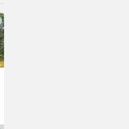
a
Sonstige BIG BODY 900
Cena na zapytanie
R. prod. 2025
Kraakman Perfors B.V.
1775 T
Dealer Premium Plus