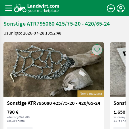
Sonstige ATR795080 425/75-20 - 420/65-24
Usunięto: 2026-07-28 13:52:48
Nowa maszyna
Sonstige ATR795080 425/75-20 - 420/65-24
Sonsti
790 €
1.650 €
wliczony VAT 20%
wliczony V
658,33 € netto
1.375 € nett