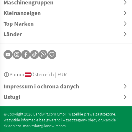
Maschinengruppen
Kleinanzeigen
Top Marken
Länder
Pomoc
Österreich | EUR
Impressum i ochrona danych
Usługi
© Copyright 2026 Landwirt.com GmbH Wszelkie prawa zastrzeżone.
Wszystkie informacje bez gwarancji – zastrzegamy błędy drukarskie i
składnicze.
marktplatz@landwirt.com