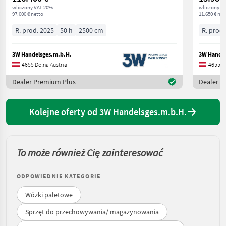
wliczony VAT 20%
wliczony V
97.000 € netto
11.650 € net
R. prod. 2025
50 h
2500 cm
R. prod.
3W Handelsges.m.b.H.
3W Handel
4655 Dolna Austria
4655 Do
Dealer Premium Plus
Dealer P
Kolejne oferty od 3W Handelsges.m.b.H.
To może również Cię zainteresować
ODPOWIEDNIE KATEGORIE
Wózki paletowe
Sprzęt do przechowywania/ magazynowania