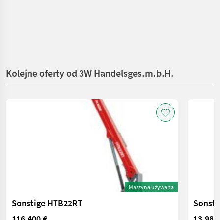
Kolejne oferty od 3W Handelsges.m.b.H.
Maszyna używana
Sonstige HTB22RT
Sonsti
116.400 €
13.980