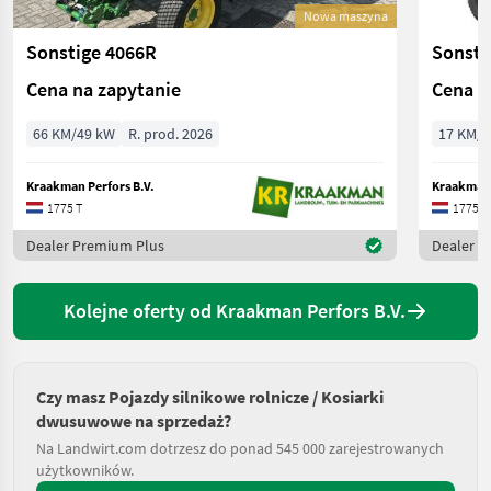
Nowa maszyna
Sonstige 4066R
Sonsti
Cena na zapytanie
Cena n
66 KM/49 kW
R. prod. 2026
17 KM/1
Kraakman Perfors B.V.
Kraakman 
1775 T
1775 T
Dealer Premium Plus
Dealer P
Kolejne oferty od Kraakman Perfors B.V.
Czy masz Pojazdy silnikowe rolnicze / Kosiarki
dwusuwowe na sprzedaż?
Na Landwirt.com dotrzesz do ponad 545 000 zarejestrowanych
użytkowników.