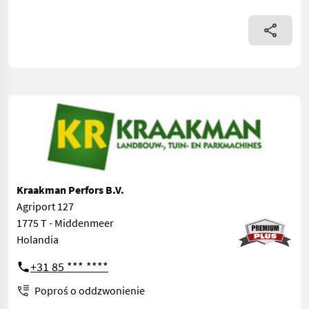
Kraakman Perfors B.V.
Agriport 127
1775 T - Middenmeer
Holandia
+31 85 *** ****
Poproś o oddzwonienie