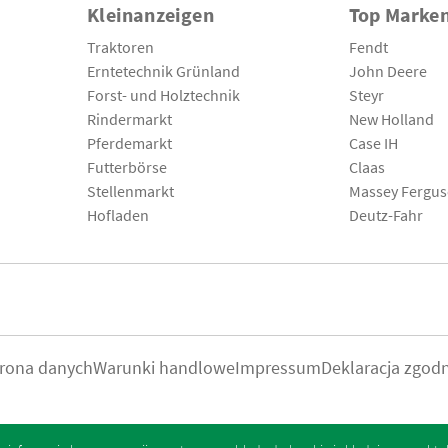
Kleinanzeigen
Top Marke
Traktoren
Fendt
Erntetechnik Grünland
John Deere
Forst- und Holztechnik
Steyr
Rindermarkt
New Holland
Pferdemarkt
Case IH
Futterbörse
Claas
Stellenmarkt
Massey Fergu
Hofladen
Deutz-Fahr
rona danych
Warunki handlowe
Impressum
Deklaracja zgod