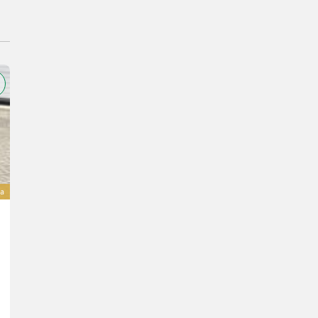
a
Sonstige X127
Cena na zapytanie
17 KM/13 kW
R. prod. 2026
Kraakman Perfors B.V.
1775 T