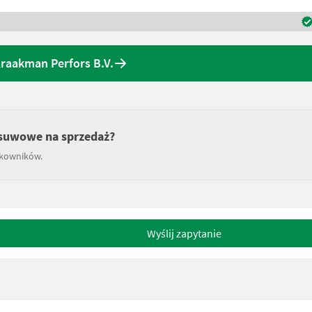
Kraakman Perfors B.V.
wusuwowe na sprzedaż?
tkowników.
Wyślij zapytanie