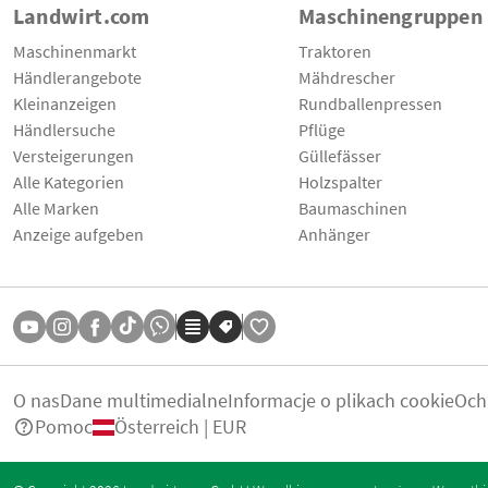
Landwirt.com
Maschinengruppen
Maschinenmarkt
Traktoren
Händlerangebote
Mähdrescher
Kleinanzeigen
Rundballenpressen
Händlersuche
Pflüge
Versteigerungen
Güllefässer
Alle Kategorien
Holzspalter
Alle Marken
Baumaschinen
Anzeige aufgeben
Anhänger
O nas
Dane multimedialne
Informacje o plikach cookie
Och
Pomoc
Österreich | EUR