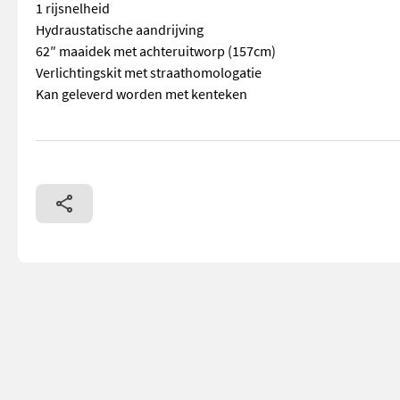
1 rijsnelheid
Hydraustatische aandrijving
62″ maaidek met achteruitworp (157cm)
Verlichtingskit met straathomologatie
Kan geleverd worden met kenteken
== Overige details (NL) == prijs: Prijs op aanvraag Quantity