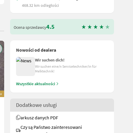
468.32 km odległości
4.5
Ocena sprzedawcy
Nowości od dealera
Wir suchen dich!
Wir suchen eine/n Servicetechniker/in für
Melktechnik!
Wszystkie aktualności
a
Soby TLR 400 Belüftungsgebläse
Dodatkowe usługi
2.150 €
arkusz danych PDF
wliczony VAT 20%
1.791,67 € netto
Czy są Państwo zainteresowani