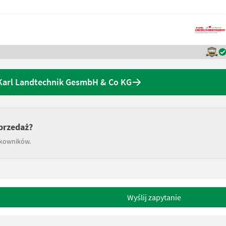
 Karl Landtechnik GesmbH & Co KG
przedaż?
tkowników.
Wyślij zapytanie