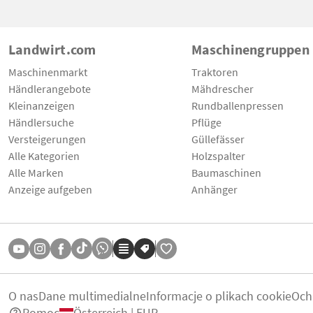
Landwirt.com
Maschinengruppen
Maschinenmarkt
Traktoren
Händlerangebote
Mähdrescher
Kleinanzeigen
Rundballenpressen
Händlersuche
Pflüge
Versteigerungen
Güllefässer
Alle Kategorien
Holzspalter
Alle Marken
Baumaschinen
Anzeige aufgeben
Anhänger
O nas
Dane multimedialne
Informacje o plikach cookie
Och
Pomoc
Österreich | EUR