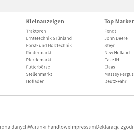
Kleinanzeigen
Top Marke
Traktoren
Fendt
Erntetechnik Grünland
John Deere
Forst- und Holztechnik
Steyr
Rindermarkt
New Holland
Pferdemarkt
Case IH
Futterbörse
Claas
Stellenmarkt
Massey Fergu
Hofladen
Deutz-Fahr
rona danych
Warunki handlowe
Impressum
Deklaracja zgod