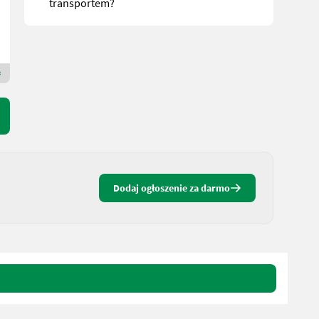
transportem?
Deschberger Karl Landtechnik GesmbH & Co KG
4774 Dolna Austria
Dealer Premium Gold
Dodaj ogłoszenie za darmo