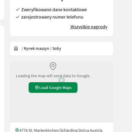
Zweryfikowane dane kontaktowe
zarejestrowany numer telefonu
Wszystkie nagrody
/
Rynek maszyn
/
Soby
Loading the map will send data to Google.
Load Google Maps
00 mm, wersja ocynkowana z wyłącznikiem ochronnym silnika z wtyc
4774 St. Marienkirchen/Schärding Dolna Austria