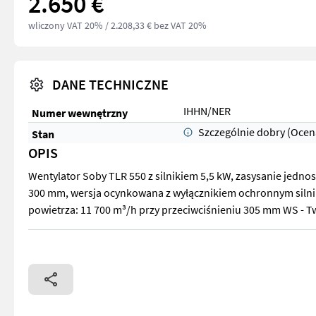
2.650 €
wliczony VAT 20%
/ 2.208,33 € bez VAT 20%
DANE TECHNICZNE
IHHN/NER
Numer wewnętrzny
Szczególnie dobry (Ocen
Stan
OPIS
Wentylator Soby TLR 550 z silnikiem 5,5 kW, zasysanie jed
300 mm, wersja ocynkowana z wyłącznikiem ochronnym silnik
powietrza: 11 700 m³/h przy przeciwciśnieniu 305 mm WS - T
Wentylator Soby TLR 550 z silnikiem 5,5 kW, zasysanie jedn