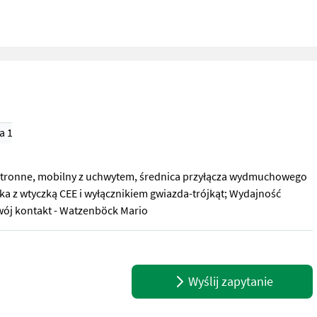
a 1)
nostronne, mobilny z uchwytem, średnica przyłącza wydmuchowego
a z wtyczką CEE i wyłącznikiem gwiazda-trójkąt; Wydajność
wój kontakt - Watzenböck Mario
ostronne, mobilny z uchwytem, średnica przyłącza wydmuchowego 3
Wyślij zapytanie