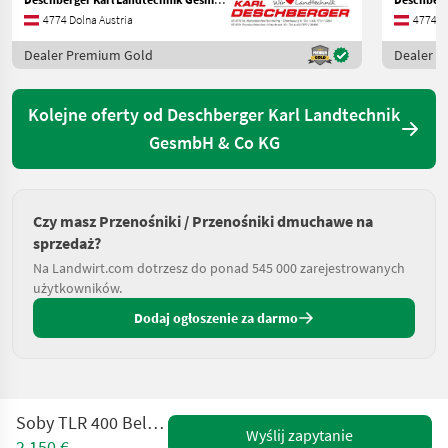
4774 Dolna Austria
4774 Do
Dealer Premium Gold
Dealer 
Kolejne oferty od Deschberger Karl Landtechnik
GesmbH & Co KG
Czy masz Przenośniki / Przenośniki dmuchawe na
sprzedaż?
Na Landwirt.com dotrzesz do ponad 545 000 zarejestrowanych
użytkowników.
Dodaj ogłoszenie za darmo
Soby TLR 400 Belüftungsgebläse
Wyślij zapytanie
2.150 €