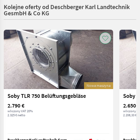
Kolejne oferty od Deschberger Karl Landtechnik
GesmbH & Co KG
Nowa maszyna
Soby TLR 750 Belüftungsgebläse
Soby T
2.790 €
2.650 €
wliczony VAT 20%
wliczony V
2.325 € netto
2.208,33 € n
Deschberger Karl Landtechnik GesmbH & Co KG