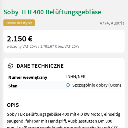
Soby TLR 400 Belüftungsgebläse
4774, Austria
Nowe maszyny
2.150 €
wliczony VAT 20%
/ 1.791,67 € bez VAT 20%
DANE TECHNICZNE
INHN/NER
Numer wewnętrzny
Szczególnie dobry (Ocena 1)
Stan
OPIS
Soby TLR Belüftungsgebläse 400 mit 4,0 kW Motor, einseitig
saugend, fahrbar mit Handgriff, Ausblasstutzen Dm 300
mm, Ausführung verzinkt mit Motorschutzschalter mit CEE-