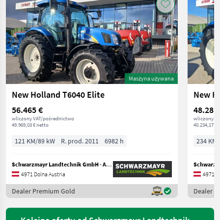
Maszyna używana
New Holland T6040 Elite
New Ho
56.465 €
48.281
wliczony VAT/pośrednictwo
wliczony V
49.969,03 € netto
40.234,17 € 
121 KM/89 kW
R. prod. 2011
6982 h
234 KM/
Schwarzmayr Landtechnik GmbH - Aurolzmünster
4971 Dolna Austria
4971 Do
Dealer Premium Gold
Dealer 