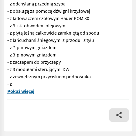
- z odchylaną przednią szybą
- z obsługą za pomocą dźwigni krzyżowej
- z ładowaczem czołowym Hauer POM 80
- z 3. i 4. obwodem olejowym
- z płytą leśną całkowicie zamkniętą od spodu
- z łańcuchami śniegowymi z przodu i z tyłu
- z 7-pinowym gniazdem
- z 3-pinowym gniazdem
- z zaczepem do przyczepy
- z 3 modułami sterującymi DW
- z zewnętrznym przyciskiem podnośnika
- z
Nr 66664 Ciągnik z napędem na wszystkie koła – o mocy 3876 Bs
Pokaż więcej