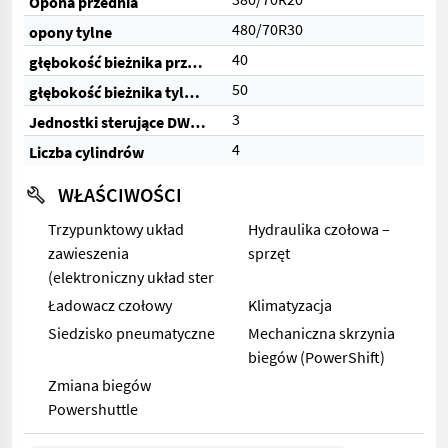
Opona przednia
480/70R30
opony tylne
40
głębokość bieżnika przednich opon (%)
50
głębokość bieżnika tylnych opon (%)
3
Jednostki sterujące DW (razem)
4
Liczba cylindrów
WŁAŚCIWOŚCI
Trzypunktowy układ
Hydraulika czołowa –
zawieszenia
sprzęt
(elektroniczny układ ster
Ładowacz czołowy
Klimatyzacja
Siedzisko pneumatyczne
Mechaniczna skrzynia
biegów (PowerShift)
Zmiana biegów
Powershuttle