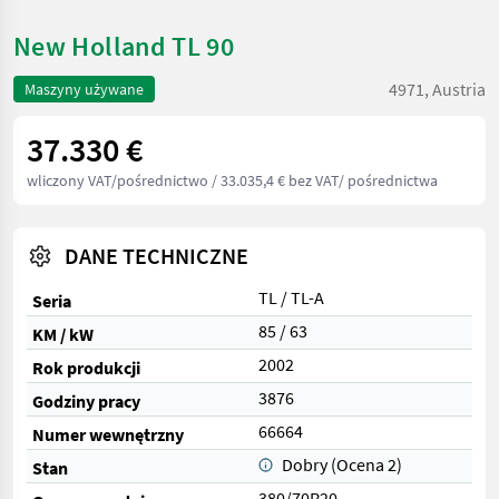
New Holland TL 90
4971, Austria
Maszyny używane
37.330 €
wliczony VAT/pośrednictwo
/ 33.035,4 € bez VAT/ pośrednictwa
DANE TECHNICZNE
TL / TL-A
Seria
85 / 63
KM / kW
2002
Rok produkcji
3876
Godziny pracy
66664
Numer wewnętrzny
Dobry (Ocena 2)
Stan
380/70R20