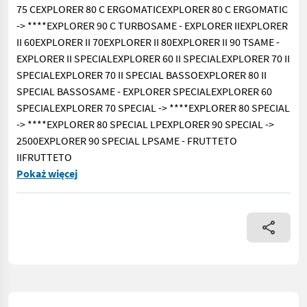
75 CEXPLORER 80 C ERGOMATICEXPLORER 80 C ERGOMATIC
-> ****EXPLORER 90 C TURBOSAME - EXPLORER IIEXPLORER
II 60EXPLORER II 70EXPLORER II 80EXPLORER II 90 TSAME -
EXPLORER II SPECIALEXPLORER 60 II SPECIALEXPLORER 70 II
SPECIALEXPLORER 70 II SPECIAL BASSOEXPLORER 80 II
SPECIAL BASSOSAME - EXPLORER SPECIALEXPLORER 60
SPECIALEXPLORER 70 SPECIAL -> ****EXPLORER 80 SPECIAL
-> ****EXPLORER 80 SPECIAL LPEXPLORER 90 SPECIAL ->
2500EXPLORER 90 SPECIAL LPSAME - FRUTTETO
IIFRUTTETO
Cod. 0. - .0/10 - Albero raffreddamento per le seguenti
Pokaż więcej