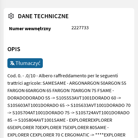
DANE TECHNICZNE
2227733
Numer wewnętrzny
OPIS
Tłumaczyć
Cod. 0. - .0/10 - Albero raffreddamento per le seguenti
trattrici agricole: SAMESAME - ARGONARGON 50ARGON 55
FARGON 60ARGON 65 FARGON 70ARGON 75 FSAME -
DORADODORADO 55 -> S10S553AVT1001DORADO 60 ->
S10S603AT1001DORADO 65 -> S10S633AVT1001DORADO 70
-> S10S704AT1001DORADO 75 -> S10S724AVT1001DORADO
85 -> S10S804AVT1001SAME - EXPLOREREXPLORER
65EXPLORER 70EXPLORER 75EXPLORER 80SAME -
EXPLORER CEXPLORER 70 C ERGOMATIC -> ****EXPLORER