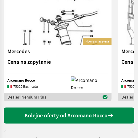
Nowa maszyna
Mercedes
Merce
Cena na zapytanie
Cena n
Arcomano Rocco
Arcomano
75020 Basilicata
75020 B
Dealer Premium Plus
Dealer P
Kolejne oferty od Arcomano Rocco