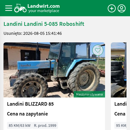
Landini Landini 5-085 Roboshift
Usunięto: 2026-08-05 15:41:46
Maszyna używana
Landini BLIZZARD 85
Landin
Cena na zapytanie
Cena n
85 KM/63 kW
R. prod. 1999
95 KM/7