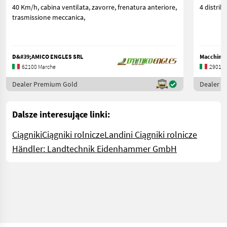
40 Km/h, cabina ventilata, zavorre, frenatura anteriore,
4 distrib
trasmissione meccanica,
D&#39;AMICO ENGLES SRL
Macchine A
62100 Marche
29013 
Dealer Premium Gold
Dealer 
Dalsze interesujące linki:
Ciągniki
Ciągniki rolnicze
Landini Ciągniki rolnicze
Händler: Landtechnik Eidenhammer GmbH