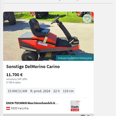
maszyna demonstracyjna
Sonstige DelMorino Carino
11.700 €
wliczony VAT 20%
9.750 € netto
15 KM/11 kW
R. prod. 2024
22 h
119 cm
ESCH-TECHNIK Maschinenhandels GmbH, St. Veit/G.
9300 Karyntia