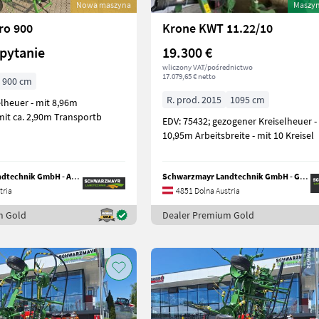
Nowa maszyna
Maszy
ro 900
Krone KWT 11.22/10
pytanie
19.300 €
wliczony VAT/pośrednictwo
17.079,65 € netto
900 cm
R. prod. 2015
1095 cm
 mit ca. 2,90m Transportb
EDV: 75432; gezogener Kreiselheuer -
10,95m Arbeitsbreite - mit 10 Kreisel
Schwarzmayr Landtechnik GmbH - Aurolzmünster
Schwarzmayr Landtechnik GmbH - Gampern
tria
4851 Dolna Austria
m Gold
Dealer Premium Gold