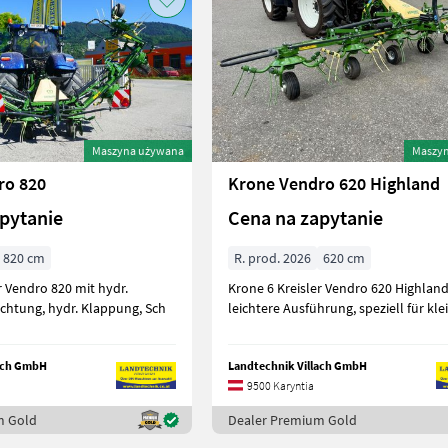
Maszyna używana
Maszy
ro 820
Krone Vendro 620 Highland
pytanie
Cena na zapytanie
820 cm
R. prod. 2026
620 cm
r Vendro 820 mit hydr.
Krone 6 Kreisler Vendro 620 Highlan
ichtung, hydr. Klappung, Sch
leichtere Ausführung, speziell für kle
lach GmbH
Landtechnik Villach GmbH
9500 Karyntia
m Gold
Dealer Premium Gold