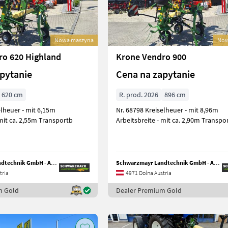
Nowa maszyna
Now
ro 620 Highland
Krone Vendro 900
pytanie
Cena na zapytanie
620 cm
R. prod. 2026
896 cm
Nr. 68798 Kreiselheuer - mit 8,96m
 mit ca. 2,55m Transportb
Arbeitsbreite - mit ca. 2,90m Transpo
Schwarzmayr Landtechnik GmbH - Aurolzmünster
Schwarzmayr Landtechnik GmbH - Aurolzmünster
tria
4971 Dolna Austria
m Gold
Dealer Premium Gold