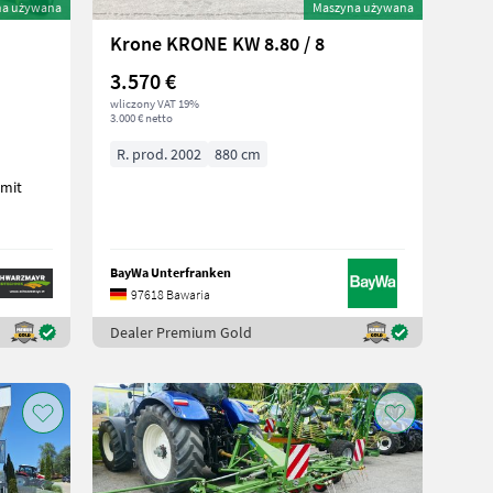
na używana
Maszyna używana
Krone KRONE KW 8.80 / 8
3.570 €
wliczony VAT 19%
3.000 € netto
R. prod. 2002
880 cm
 mit
BayWa Unterfranken
97618 Bawaria
Dealer Premium Gold