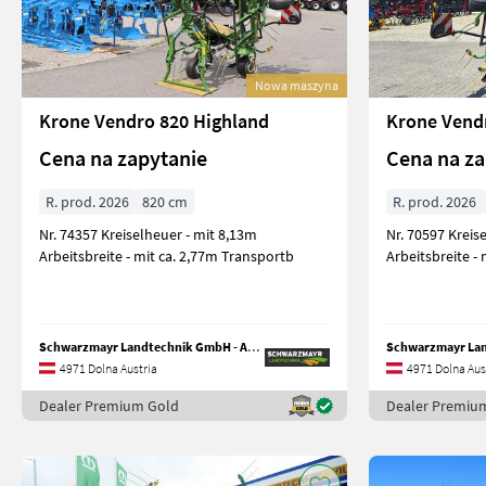
Nowa maszyna
Krone Vendro 820 Highland
Krone Vend
Cena na zapytanie
Cena na za
R. prod. 2026
820 cm
R. prod. 2026
Nr. 74357 Kreiselheuer - mit 8,13m
Nr. 70597 Kreiselheuer - mit 6,15m
Arbeitsbreite - mit ca. 2,77m Transportb
Arbeitsbreite -
Schwarzmayr Landtechnik GmbH - Aurolzmünster
4971 Dolna Austria
4971 Dolna Aus
Dealer Premium Gold
Dealer Premiu