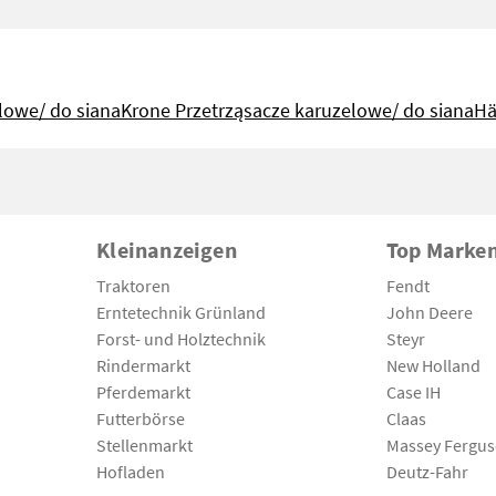
lowe/ do siana
Krone Przetrząsacze karuzelowe/ do siana
Hä
Kleinanzeigen
Top Marke
Traktoren
Fendt
Erntetechnik Grünland
John Deere
Forst- und Holztechnik
Steyr
Rindermarkt
New Holland
Pferdemarkt
Case IH
Futterbörse
Claas
Stellenmarkt
Massey Fergu
Hofladen
Deutz-Fahr