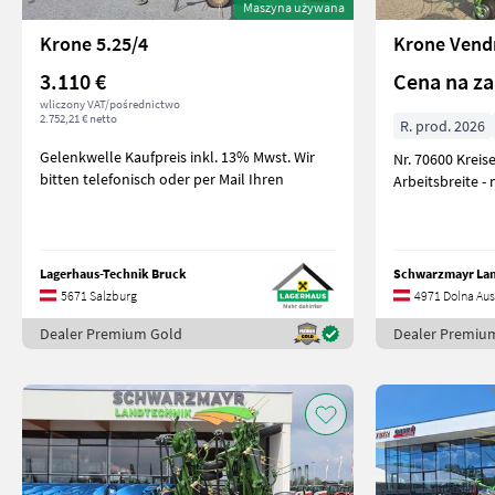
Maszyna używana
Krone 5.25/4
Krone Vend
3.110 €
Cena na za
wliczony VAT/pośrednictwo
2.752,21 € netto
R. prod. 2026
Gelenkwelle Kaufpreis inkl. 13% Mwst. Wir
Nr. 70600 Kreiselheuer - mit 8,96m
bitten telefonisch oder per Mail Ihren
Arbeitsbreite -
Lagerhaus-Technik Bruck
5671 Salzburg
4971 Dolna Aus
Dealer Premium Gold
Dealer Premiu