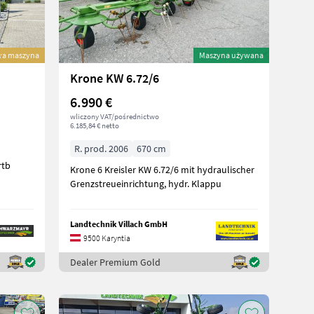
a maszyna
Maszyna używana
Krone KW 6.72/6
6.990 €
wliczony VAT/pośrednictwo
6.185,84 € netto
R. prod. 2006
670 cm
rtb
Krone 6 Kreisler KW 6.72/6 mit hydraulischer
Grenzstreueinrichtung, hydr. Klappu
Landtechnik Villach GmbH
9500 Karyntia
Dealer Premium Gold