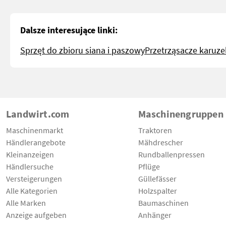
Dalsze interesujące linki:
Sprzęt do zbioru siana i paszowy
Przetrząsacze karuze
Landwirt.com
Maschinengruppen
Maschinenmarkt
Traktoren
Händlerangebote
Mähdrescher
Kleinanzeigen
Rundballenpressen
Händlersuche
Pflüge
Versteigerungen
Güllefässer
Alle Kategorien
Holzspalter
Alle Marken
Baumaschinen
Anzeige aufgeben
Anhänger