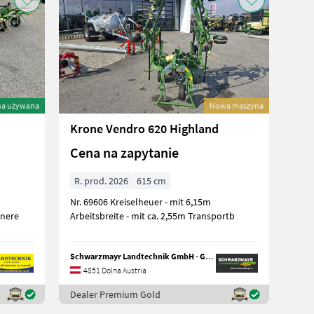
na używana
Nowa maszyna
Krone Vendro 620 Highland
Cena na zapytanie
R. prod. 2026
615 cm
d
Nr. 69606 Kreiselheuer - mit 6,15m
inere
Arbeitsbreite - mit ca. 2,55m Transportb
Schwarzmayr Landtechnik GmbH - Gampern
4851 Dolna Austria
Dealer Premium Gold