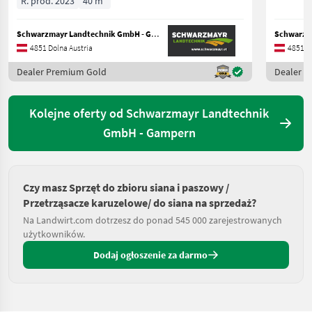
R. prod. 2023
40 m³
Schwarzmayr Landtechnik GmbH - Gampern
4851 Dolna Austria
4851 Do
Dealer Premium Gold
Dealer 
Kolejne oferty od Schwarzmayr Landtechnik
GmbH - Gampern
Czy masz Sprzęt do zbioru siana i paszowy /
Przetrząsacze karuzelowe/ do siana na sprzedaż?
Na Landwirt.com dotrzesz do ponad 545 000 zarejestrowanych
użytkowników.
Dodaj ogłoszenie za darmo