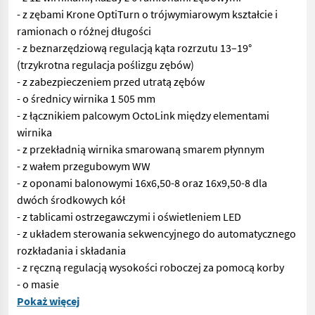
- z zębami Krone OptiTurn o trójwymiarowym kształcie i
ramionach o różnej długości
- z beznarzędziową regulacją kąta rozrzutu 13–19°
(trzykrotna regulacja poślizgu zębów)
- z zabezpieczeniem przed utratą zębów
- o średnicy wirnika 1 505 mm
- z łącznikiem palcowym OctoLink między elementami
wirnika
- z przekładnią wirnika smarowaną smarem płynnym
- z wałem przegubowym WW
- z oponami balonowymi 16x6,50-8 oraz 16x9,50-8 dla
dwóch środkowych kół
- z tablicami ostrzegawczymi i oświetleniem LED
- z układem sterowania sekwencyjnego do automatycznego
rozkładania i składania
- z ręczną regulacją wysokości roboczej za pomocą korby
- o masie
Nr 70691 Sianokosarka bębnowa - z podwoziem transportowym o 
Pokaż więcej