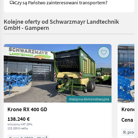
Czy są Państwo zainteresowani transportem?
Kolejne oferty od Schwarzmayr Landtechnik
GmbH - Gampern
maszyna demonstracyjna
Krone RX 400 GD
Krone 
138.240 €
Cena n
wliczony VAT 20%
115.200 € netto
R. prod.