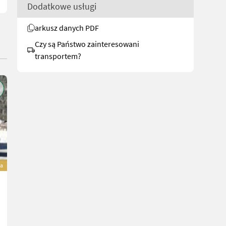
Dodatkowe usługi
arkusz danych PDF
Czy są Państwo zainteresowani
transportem?
a
Krone Vendro 620 Highland Kreiselzettwender
Cena na zapytanie
R. prod. 2026
616 cm