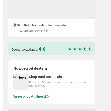
9640 Kötschach-Mauthen Karyntia
347.48 km odległości
4.8
Ocena sprzedawcy
Nowości od dealera
Shop rund um die Uhr
ągnika - Przednie koło kopiujące - hydrauliczne rozpórki tłumiące 
Besuchen Sie uns rund um die Uhr in unserem
Onlineshop.
Wszystkie aktualności