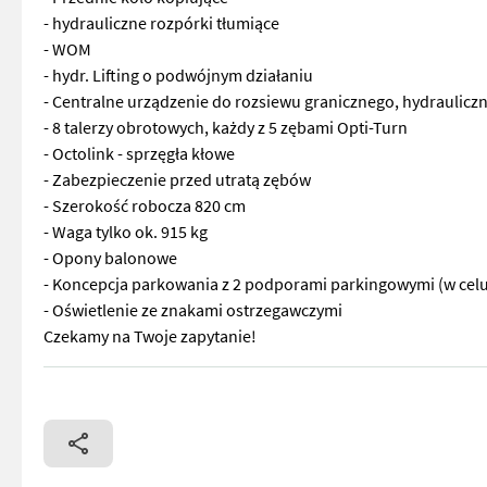
- hydrauliczne rozpórki tłumiące
- WOM
- hydr. Lifting o podwójnym działaniu
- Centralne urządzenie do rozsiewu granicznego, hydraulicz
- 8 talerzy obrotowych, każdy z 5 zębami Opti-Turn
- Octolink - sprzęgła kłowe
- Zabezpieczenie przed utratą zębów
- Szerokość robocza 820 cm
- Waga tylko ok. 915 kg
- Opony balonowe
- Koncepcja parkowania z 2 podporami parkingowymi (w celu
- Oświetlenie ze znakami ostrzegawczymi
Czekamy na Twoje zapytanie!
Lekka sieczkarnia rotacyjna z zaawansowaną technologią - Za