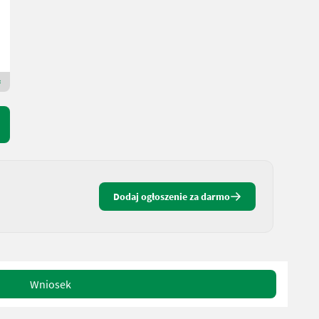
Maschinen Gailer GmbH
9640 Karyntia
Dealer Premium Gold
Dodaj ogłoszenie za darmo
Wniosek