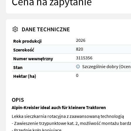
Cena na zapytanie
DANE TECHNICZNE
2026
Rok produkcji
820
Szerokość
3115356
Numer wewnętrzny
Szczególnie dobry (Ocen
Stan
0
Hektar (ha)
OPIS
Alpin-Kreisler ideal auch für kleinere Traktoren
Lekka sieczkarnia rotacyjna z zaawansowaną technologią
- Zawieszenie trzypunktowe kat. 2, możliwość montażu bardz
- Przednie koło kopiujące