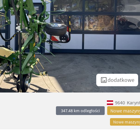
dodatkowe
9640
Karynt
Nowe maszyn
347.48 km odległości
Nowe maszyn