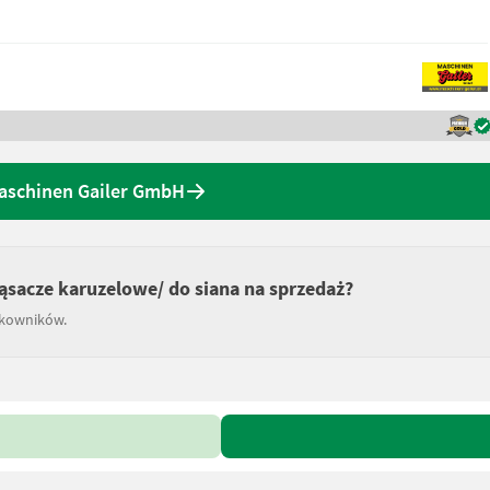
Maschinen Gailer GmbH
ząsacze karuzelowe/ do siana na sprzedaż?
tkowników.