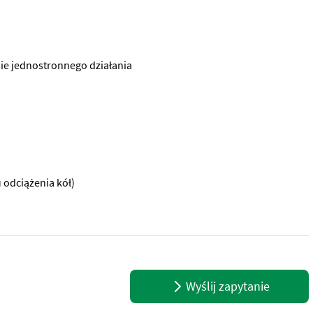
nie jednostronnego działania
 odciążenia kół)
wieszenie trzypunktowe kat. 2, możliwość montażu bardzo blisko ci
Wyślij zapytanie