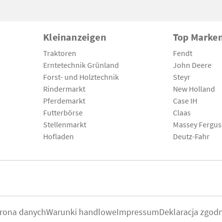
Kleinanzeigen
Top Marke
Traktoren
Fendt
Erntetechnik Grünland
John Deere
Forst- und Holztechnik
Steyr
Rindermarkt
New Holland
Pferdemarkt
Case IH
Futterbörse
Claas
Stellenmarkt
Massey Fergu
Hofladen
Deutz-Fahr
rona danych
Warunki handlowe
Impressum
Deklaracja zgod