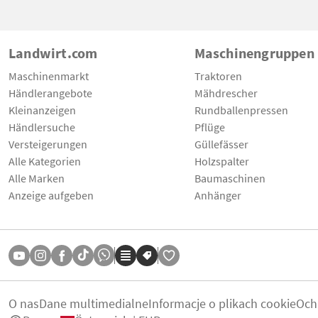
Landwirt.com
Maschinengruppen
Maschinenmarkt
Traktoren
Händlerangebote
Mähdrescher
Kleinanzeigen
Rundballenpressen
Händlersuche
Pflüge
Versteigerungen
Güllefässer
Alle Kategorien
Holzspalter
Alle Marken
Baumaschinen
Anzeige aufgeben
Anhänger
O nas
Dane multimedialne
Informacje o plikach cookie
Och