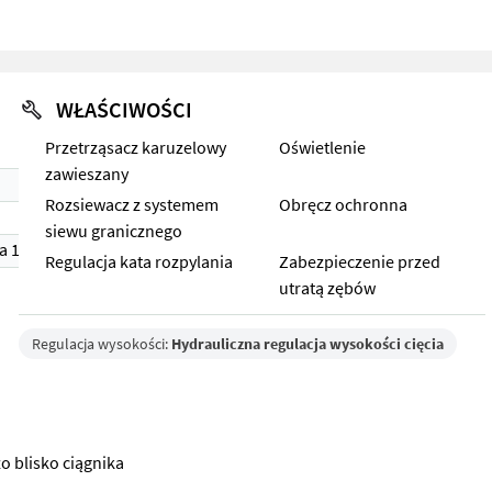
WŁAŚCIWOŚCI
Przetrząsacz karuzelowy
Oświetlenie
zawieszany
Rozsiewacz z systemem
Obręcz ochronna
siewu granicznego
a 1)
Regulacja kata rozpylania
Zabezpieczenie przed
utratą zębów
Regulacja wysokości:
Hydrauliczna regulacja wysokości cięcia
o blisko ciągnika