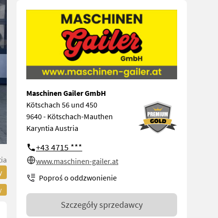
Maschinen Gailer GmbH
Kötschach 56 und 450
9640 - Kötschach-Mauthen
Karyntia Austria
+43 4715 ***
ia
www.maschinen-gailer.at
y
Poproś o oddzwonienie
y
Szczegóły sprzedawcy