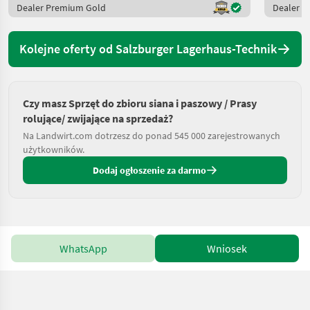
Dealer Premium Gold
Dealer 
Kolejne oferty od Salzburger Lagerhaus-Technik
Czy masz Sprzęt do zbioru siana i paszowy / Prasy
rolujące/ zwijające na sprzedaż?
Na Landwirt.com dotrzesz do ponad 545 000 zarejestrowanych
użytkowników.
Dodaj ogłoszenie za darmo
WhatsApp
Wniosek