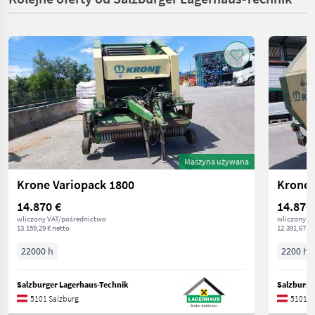
Maszyna używana
Krone Variopack 1800
Krone 
14.870 €
14.870
wliczony VAT/pośrednictwo
wliczony V
13.159,29 € netto
12.391,67 € 
22000 h
2200 h
Salzburger Lagerhaus-Technik
Salzburge
5101 Salzburg
5101 S