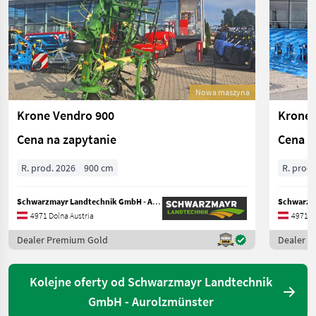
Nowa maszyna
Krone Vendro 900
Krone 
Cena na zapytanie
Cena n
R. prod. 2026
900 cm
R. prod.
Schwarzmayr Landtechnik GmbH - Aurolzmünster
4971 Dolna Austria
4971 Do
Dealer Premium Gold
Dealer 
Kolejne oferty od Schwarzmayr Landtechnik
GmbH - Aurolzmünster