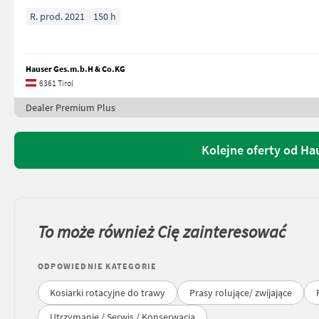
R. prod. 2021
150 h
Hauser Ges.m.b.H & Co.KG
6361 Tirol
Dealer Premium Plus
Kolejne oferty od Ha
To może również Cię zainteresować
ODPOWIEDNIE KATEGORIE
Kosiarki rotacyjne do trawy
Prasy rolujące/ zwijające
Utrzymanie / Serwis / Konserwacja