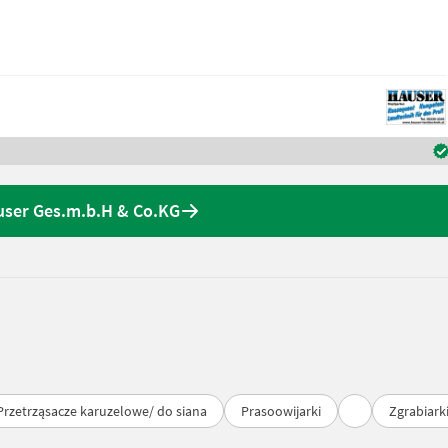
user Ges.m.b.H & Co.KG
Przetrząsacze karuzelowe/ do siana
Prasoowijarki
Zgrabiark