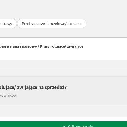
do trawy
Przetrząsacze karuzelowe/ do siana
oru siana i paszowy / Prasy rolujące/ zwijające
olujące/ zwijające na sprzedaż?
tkowników.
Wyślij zapytanie