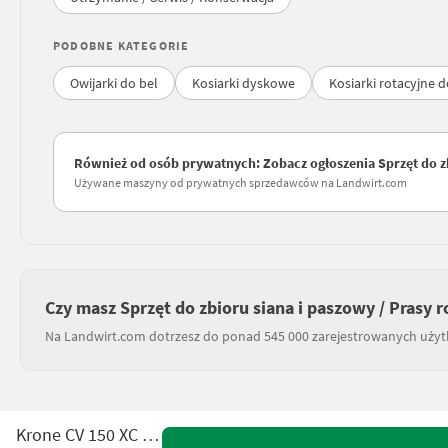
PODOBNE KATEGORIE
Owijarki do bel
Kosiarki dyskowe
Kosiarki rotacyjne 
Również od osób prywatnych: Zobacz ogłoszenia Sprzęt do zbi
Używane maszyny od prywatnych sprzedawców na Landwirt.com
Czy masz Sprzęt do zbioru siana i paszowy / Prasy r
Na Landwirt.com dotrzesz do ponad 545 000 zarejestrowanych uży
Krone CV 150 XC PLUS