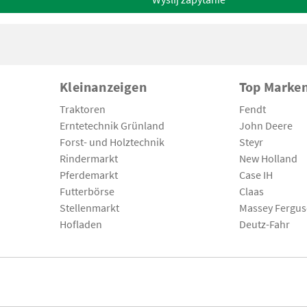
Kleinanzeigen
Top Marke
Traktoren
Fendt
Erntetechnik Grünland
John Deere
Forst- und Holztechnik
Steyr
Rindermarkt
New Holland
Pferdemarkt
Case IH
Futterbörse
Claas
Stellenmarkt
Massey Fergu
Hofladen
Deutz-Fahr