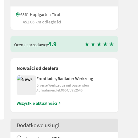
6361 Hopfgarten Tirol
452.06 km odległości
4.9
Ocena sprzedawcy
Nowości od dealera
 Rotor K80 Kugel Mantelfolienbindung inkl Raffeinrichtung 500/60
Frontlader/Radlader Werkzeug
Diverse Werkzeuge mit passenden
Aufnahmen.Tel.0664/5952546
Wszystkie aktualności
Dodatkowe usługi