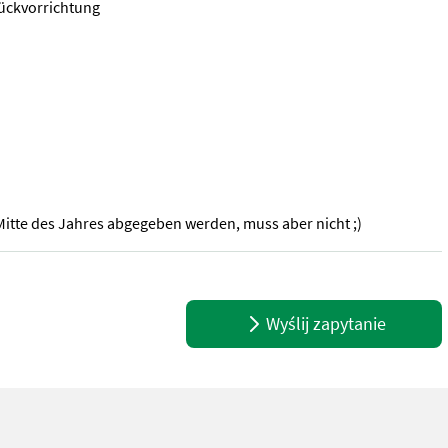
rückvorrichtung
itte des Jahres abgegeben werden, muss aber nicht ;)
eidwerk inkl Hydr. Messerschaltung mit Eindrückvorrichtung Hardox
Wyślij zapytanie