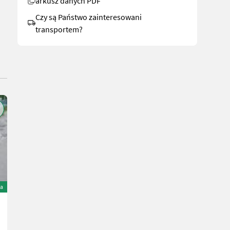
arkusz danych PDF
Czy są Państwo zainteresowani
transportem?
a
Krone Combi Pack 1250 MC
15.800 €