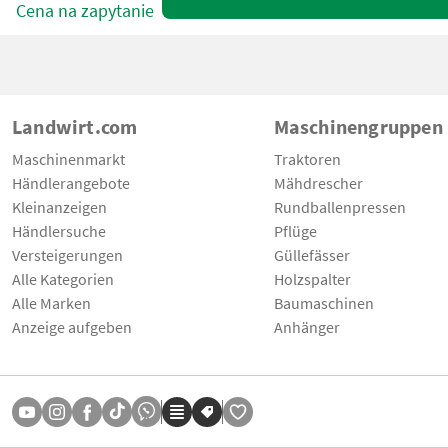
Cena na zapytanie
Landwirt.com
Maschinengruppen
Maschinenmarkt
Traktoren
Händlerangebote
Mähdrescher
Kleinanzeigen
Rundballenpressen
Händlersuche
Pflüge
Versteigerungen
Güllefässer
Alle Kategorien
Holzspalter
Alle Marken
Baumaschinen
Anzeige aufgeben
Anhänger