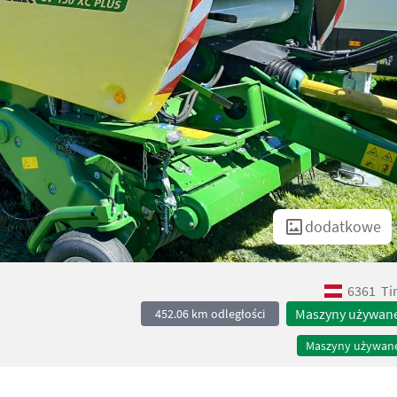
dodatkowe
6361
Ti
Maszyny używan
452.06 km odległości
Maszyny używan