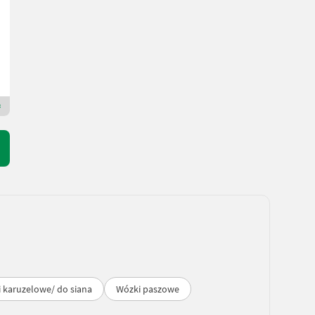
wliczony VAT/pośrednictwo
13.982,30 € netto
R. prod. 1999
Hauser Ges.m.b.H & Co.KG
6361 Tirol
Dealer Premium Plus
i karuzelowe/ do siana
Wózki paszowe