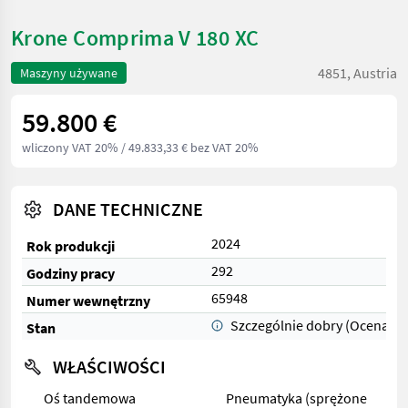
Krone Comprima V 180 XC
4851, Austria
Maszyny używane
59.800 €
wliczony VAT 20%
/ 49.833,33 € bez VAT 20%
DANE TECHNICZNE
2024
Rok produkcji
292
Godziny pracy
65948
Numer wewnętrzny
Szczególnie dobry (Ocena 1)
Stan
WŁAŚCIWOŚCI
Oś tandemowa
Pneumatyka (sprężone