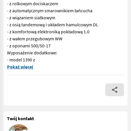
- z rolkowym dociskaczem
- z automatycznym smarownikiem łańcucha
- z wiązaniem siatkowym
- z osią tandemową i układem hamulcowym DL
- z komfortową elektroniką pokładową 1.0
- z wałem przegubowym WW
- z oponami 500/50-17
Wyposażenie dodatkowe:
- model 1390 z
Nr 65948 Prasa do bel okrągłych z 9 828 sprasowanymi belami
Pokaż więcej
Twój kontakt