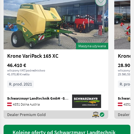
Maszyna używana
Krone VariPack 165 XC
Krone 
46.410 €
28.906
wliczony VAT/pośrednictwo
wliczony V
41.070,80 € netto
25.580,53 € 
R. prod. 2021
R. prod.
Schwarzmayr Landtechnik GmbH - Gampern
4851 Dolna Austria
4851 Do
Dealer Premium Gold
Dealer 
Kolejne oferty od Schwarzmayr Landtechnik