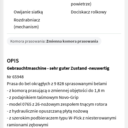
powietrze)
Owijanie siatką
Dociskacz rolkowy
Rozdrabniacz
(mechanism)
Komora prasowania:
Zmienna komora prasowania
OPIS
Gebrauchtmaschine - sehr guter Zustand -neuwertig
Nr 65948
Prasa do bel okrągłych z 9 828 sprasowanymi belami
- z komorą prasującą o zmiennej objętości do 1,8 m
- z podajnikiem taśmowym Novo-Grip
- model 0765 z 26-nożowym zespołem tnącym rotora
- z hydraulicznie opuszczaną płytą nożową
- z szerokim podbieraczem typu W-Pick z niesterowanymi
ramionami zębowymi