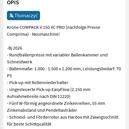
OPIS
Tłumaczyć
Krone COMPACK V 150 XC PRO (nachfolge Presse
Comprima) - Neumaschine!
-Bj 2026
- Rundballenpresse mit variabler Ballenkammer und
Schneidwerk
- Ballenmaße: 1.000 - 1.500 x 1.200 mm, Leistungsbedarf: 70
PS
- Pick-up mit Rollenniederhalter
- Ungesteuerte Pick-up EasyFlow (2.150 mm
Aufnahmebreite nach DIN 11220)
- Fünf W-förmig angeordnete Zinkenreihen, 55 mm
Zinkenabstand und Pendeltasträder
- Schneid- und Förderrotor aus Hardox mit Zwangsschnitt
für beste Schittqualität