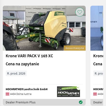
Nowa maszyna
Krone VARI PACK V 165 XC
Krone 
Cena na zapytanie
Cena n
R. prod. 2026
R. prod.
HOCHRATHER Landtechnik GmbH
HOCHRATH
4484 Dolna Austria
4484 Do
Dealer Premium Plus
Dealer P