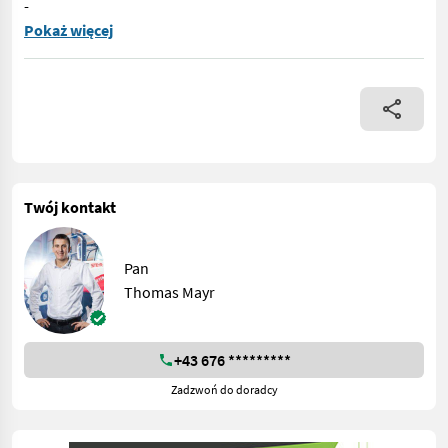
-
Krone COMPACK V 150 XC PRO (nachfolge Presse Comprima) - Neum
Pokaż więcej
Twój kontakt
Pan
Thomas Mayr
+43 676 *********
Zadzwoń do doradcy