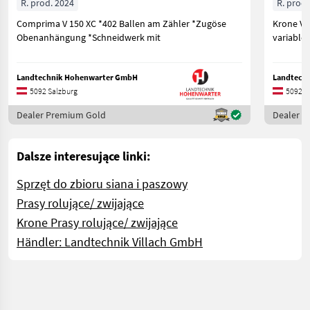
R. prod. 2024
R. prod.
Comprima V 150 XC *402 Ballen am Zähler *Zugöse
Krone Va
Obenanhängung *Schneidwerk mit
variable
Landtechnik Hohenwarter GmbH
Landtech
5092 Salzburg
5092 S
Dealer Premium Gold
Dealer 
Dalsze interesujące linki:
Sprzęt do zbioru siana i paszowy
Prasy rolujące/ zwijające
Krone Prasy rolujące/ zwijające
Händler: Landtechnik Villach GmbH