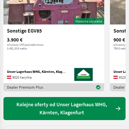
Maszyna używana
Sonstige EGV85
Sonsti
3.900 €
900 €
wliczony VAT/pośrednictwo
wliczony V
3.451,33 € netto
750 € netto
Unser Lagerhaus WHG, Kärnten, Klagenfurt
9020 Karyntia
9020 K
Dealer Premium Plus
Dealer P
Kolejne oferty od Unser Lagerhaus WHG,
Kärnten, Klagenfurt