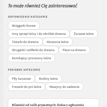
To może również Cię zainteresować
ODPOWIEDNIE KATEGORIE
Wciągarki linowe
Inny sprzęt leśny i do obróbki drewna
Żurawie leśne
Tokarki do drewna
Akcesoria leśne
Strugarki i szlifierki do drewna
Piece na drewno
Kombajny/ procesory leśne
PODOBNE KATEGORIE
Piły tarczowe
Rośliny leśne
Frezarki do pni leśne
Maszyny do sadzenia
Również od osób prywatnych: Zobacz ogłoszenia