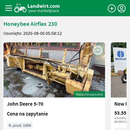
Honeybee Airflex 230
Usunięto: 2026-08-06 05:58:12
Maszyna używana
John Deere 5-70
New Ho
53.550
Cena na zapytanie
wliczony V
45.000 € net
R. prod. 1999