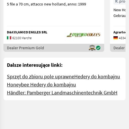
R. prod.
5 file a 70 cm, attacco new holland, anno: 1999
New Holl
D&#39;AMICO ENGLES SRL
Agrartech
62100 Marche
48341 
Dealer Premium Gold
Dealer 
Dalsze interesujące linki:
Sprzęt do zbioru pole uprawne
Hedery do kombajnu
Honeybee Hedery do kombajnu
Händler: Pamberger Landmaschinentechnik GmbH