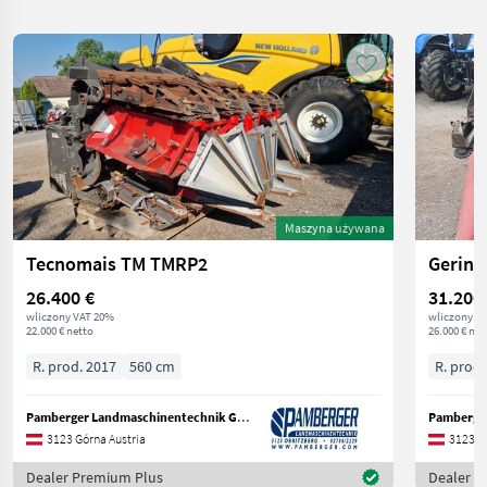
Maszyna używana
Tecnomais TM TMRP2
Gering
26.400 €
31.200
wliczony VAT 20%
wliczony V
22.000 € netto
26.000 € net
R. prod. 2017
560 cm
R. prod.
Pamberger Landmaschinentechnik GmbH
3123 Górna Austria
3123 G
Dealer Premium Plus
Dealer P