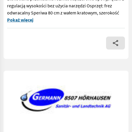
regulacją wysokości bez użycia narzędzi Osprzęt: frez
odwracalny Speriwa 80 cm z wałem kratowym, szerokość
Solidna i zadbana jednoosiowa maszyna wielofunkcyjna z frezem
Pokaż więcej