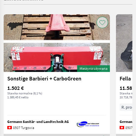
Maszyna używana
Sonstige Barbieri + CarboGreen
Fella 
1.502 €
11.587
Stawka normalna (8,1 %)
Stawka nor
1.389,45 € netto
10.718,78 € 
R. prod.
Germann Sanitär- und Landtechnik AG
Germann S
8507 Turgowia
8507 T