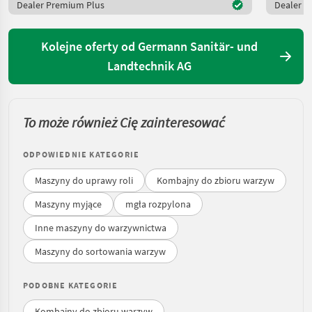
Dealer Premium Plus
Dealer P
Kolejne oferty od Germann Sanitär- und
Landtechnik AG
To może również Cię zainteresować
ODPOWIEDNIE KATEGORIE
Maszyny do uprawy roli
Kombajny do zbioru warzyw
Maszyny myjące
mgła rozpylona
Inne maszyny do warzywnictwa
Maszyny do sortowania warzyw
PODOBNE KATEGORIE
Kombajny do zbioru warzyw