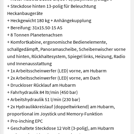
+ Steckdose hinten 13-polig für Beleuchtung
Heckanbaugeräte
+ Heckgewicht 180 kg + Anhängekupplung
+ Bereifung: 31x15.50-15 AS
+ 8 Tonnen Planetenachsen
+ Komfortkabine, ergonomische Bedienelemente,
schallgedämpft, Panoramascheibe, Scheibenwischer vorne
und hinten, Rückhaltesystem, Spiegel links, Heizung, Radio
und Innenausstattung
+ 1x Arbeitsscheinwerfer (LED) vorne, am Hubarm
+ 2x Arbeitsscheinwerfer (LED) vorne, am Dach
+ Druckloser Rücklauf am Hubarm
+ Fahrhydraulik 84 ltr/min (450 bar)
+ Arbeitshydraulik 51 l/min (230 bar)
+ 2x Hydraulikkreislauf (doppeltwirkend) am Hubarm,
proportional im Joystick und Memory-Funktion
+ Pro-inching EPC
+ Geschaltete Steckdose 12 Volt (3-polig), am Hubarm