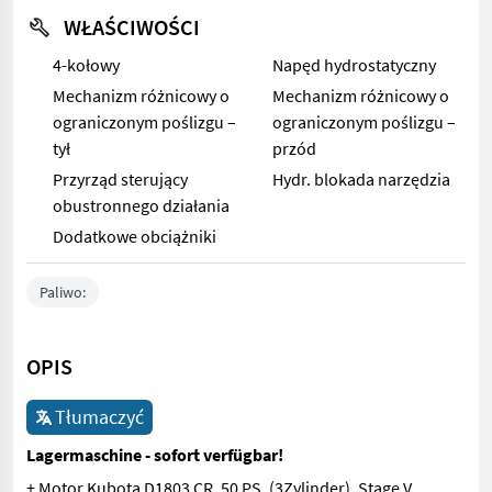
WŁAŚCIWOŚCI
4-kołowy
Napęd hydrostatyczny
Mechanizm różnicowy o
Mechanizm różnicowy o
ograniczonym poślizgu –
ograniczonym poślizgu –
tył
przód
Przyrząd sterujący
Hydr. blokada narzędzia
obustronnego działania
Dodatkowe obciążniki
Paliwo:
OPIS
Tłumaczyć
Lagermaschine - sofort verfügbar!
+ Motor Kubota D1803 CR, 50 PS, (3Zylinder), Stage V