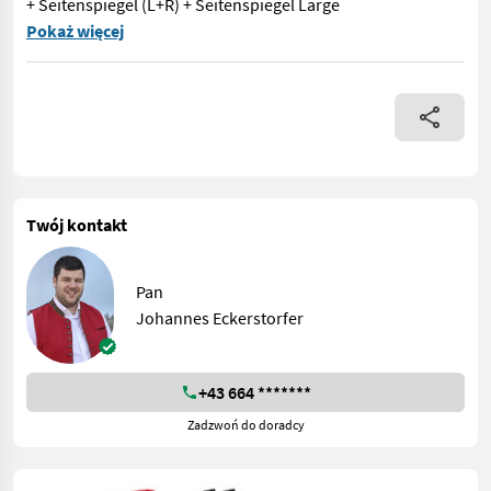
+ Seitenspiegel (L+R) + Seitenspiegel Large
+ Motor Kubota D1803 CR, 50 PS, (3Zylinder), Stage V + Steckd
Pokaż więcej
Twój kontakt
Pan
Johannes Eckerstorfer
+43 664 *******
Zadzwoń do doradcy