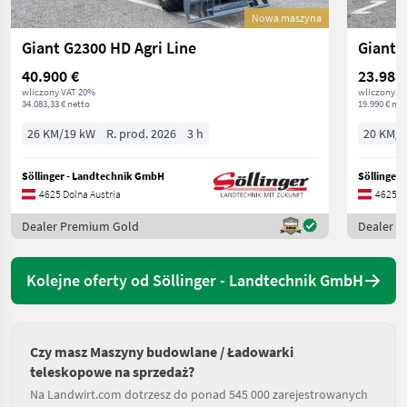
Nowa maszyna
Giant G2300 HD Agri Line
Giant 
40.900 €
23.988
wliczony VAT 20%
wliczony V
34.083,33 € netto
19.990 € net
26 KM/19 kW
R. prod. 2026
3 h
20 KM/1
Söllinger - Landtechnik GmbH
Söllinger
4625 Dolna Austria
4625 Do
Dealer Premium Gold
Dealer 
Kolejne oferty od Söllinger - Landtechnik GmbH
Czy masz Maszyny budowlane / Ładowarki
teleskopowe na sprzedaż?
Na Landwirt.com dotrzesz do ponad 545 000 zarejestrowanych