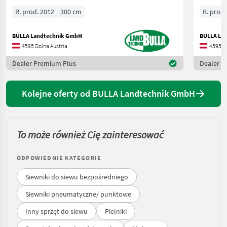
R. prod. 2012
300 cm
R. prod.
BULLA Landtechnik GmbH
BULLA La
4595 Dolna Austria
4595 Do
Dealer Premium Plus
Dealer P
Kolejne oferty od BULLA Landtechnik GmbH
To może również Cię zainteresować
ODPOWIEDNIE KATEGORIE
Siewniki do siewu bezpośredniego
Siewniki pneumatyczne/ punktowe
Inny sprzęt do siewu
Pielniki