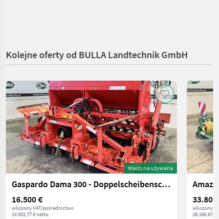
Kolejne oferty od BULLA Landtechnik GmbH
Maszyna używana
Gaspardo Dama 300 - Doppelscheibenschar
Amazon
16.500 €
33.800
wliczony VAT/pośrednictwo
wliczony V
14.601,77 € netto
28.166,67 € 