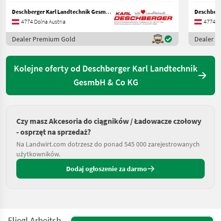
Deschberger Karl Landtechnik GesmbH & Co KG
4774 Dolna Austria
4774 Do
Dealer Premium Gold
Dealer 
Kolejne oferty od Deschberger Karl Landtechnik
GesmbH & Co KG
Czy masz Akcesoria do ciągników / Ładowacze czołowy
- osprzęt na sprzedaż?
Na Landwirt.com dotrzesz do ponad 545 000 zarejestrowanych
użytkowników.
Dodaj ogłoszenie za darmo
Fliegl Arbeitsbühne Light