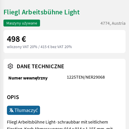
Fliegl Arbeitsbühne Light
4774, Austria
Maszyny używane
498 €
wliczony VAT 20%
/ 415 € bez VAT 20%
DANE TECHNICZNE
1225TEN/NER29068
Numer wewnętrzny
OPIS
Tłumaczyć
Fliegl Arbeitsbühne Light- schraubbar mit seitlichem
Einstieg, Korb Abmessungen: 914 x 914 x 1.155 mm, mit