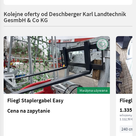
Kolejne oferty od Deschberger Karl Landtechnik
GesmbH & Co KG
Maszyna używana
Fliegl Staplergabel Easy
Fliegl
1.335 €
Cena na zapytanie
wliczony V
1.112,50 € n
240 cm