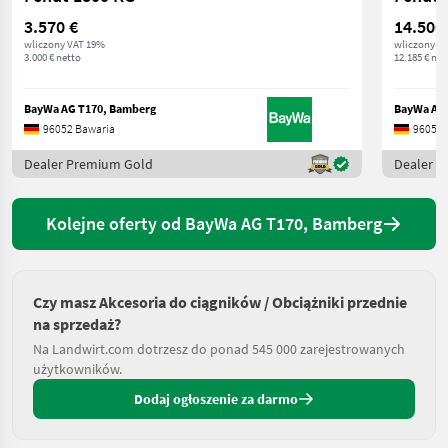
3.570 €
14.500
wliczony VAT 19%
wliczony V
3.000 € netto
12.185 € net
BayWa AG T170, Bamberg
BayWa AG 
96052 Bawaria
96052 
Dealer Premium Gold
Dealer 
Kolejne oferty od BayWa AG T170, Bamberg
Czy masz Akcesoria do ciągników / Obciążniki przednie
na sprzedaż?
Na Landwirt.com dotrzesz do ponad 545 000 zarejestrowanych
użytkowników.
Dodaj ogłoszenie za darmo