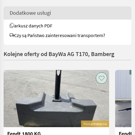
Dodatkowe usługi
arkusz danych PDF
Czy są Państwo zainteresowani transportem?
Kolejne oferty od BayWa AG T170, Bamberg
Nowa maszyna
Fendt 1800 KG
Fendt 