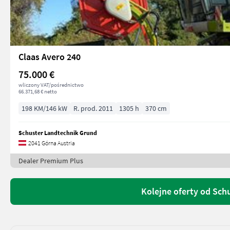
Claas Avero 240
75.000 €
wliczony VAT/pośrednictwo
66.371,68 € netto
198 KM/146 kW
R. prod. 2011
1305 h
370 cm
Schuster Landtechnik Grund
2041 Górna Austria
Dealer Premium Plus
Kolejne oferty od Sch