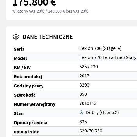
175.800 €
wliczony VAT 20%
/ 146.500 € bez VAT 20%
DANE TECHNICZNE
Lexion 700 (Stage IV)
Seria
Lexion 770 Ter
Model
585 / 430
KM / kW
2017
Rok produkcji
3290
Godziny pracy
350
Szerokość
7010113
Numer wewnętrzny
Dobry (Ocena 2)
Stan
635
Opona przednia
620/70 R30
opony tylne