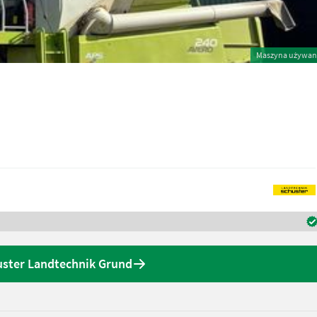
Maszyna używan
uster Landtechnik Grund