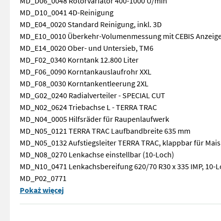
MD_D06_0048 Rotorvariator 400-1000 U/min
MD_D10_0041 4D-Reinigung
MD_E04_0020 Standard Reinigung, inkl. 3D
MD_E10_0010 Überkehr-Volumenmessung mit CEBIS Anzeig
MD_E14_0020 Ober- und Untersieb, TM6
MD_F02_0340 Korntank 12.800 Liter
MD_F06_0090 Korntankauslaufrohr XXL
MD_F08_0030 Korntankentleerung 2XL
MD_G02_0240 Radialverteiler - SPECIAL CUT
MD_N02_0624 Triebachse L - TERRA TRAC
MD_N04_0005 Hilfsräder für Raupenlaufwerk
MD_N05_0121 TERRA TRAC Laufbandbreite 635 mm
MD_N05_0132 Aufstiegsleiter TERRA TRAC, klappbar für Mais
MD_N08_0270 Lenkachse einstellbar (10-Loch)
MD_N10_0471 Lenkachsbereifung 620/70 R30 x 335 IMP, 10-
MD_P02_0771
Zum Verkauf steht ein Lexion 770 Terra Trac BJ 2017 mit 
Pokaż więcej