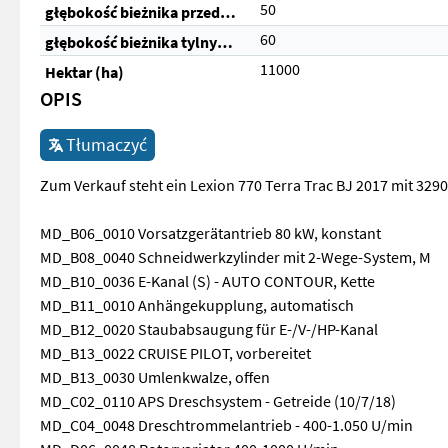
50
głębokość bieżnika przednich opon (%)
60
głębokość bieżnika tylnych opon (%)
11000
Hektar (ha)
OPIS
Tłumaczyć
Zum Verkauf steht ein Lexion 770 Terra Trac BJ 2017 mit 32
MD_B06_0010 Vorsatzgerätantrieb 80 kW, konstant
MD_B08_0040 Schneidwerkzylinder mit 2-Wege-System, M
MD_B10_0036 E-Kanal (S) - AUTO CONTOUR, Kette
MD_B11_0010 Anhängekupplung, automatisch
MD_B12_0020 Staubabsaugung für E-/V-/HP-Kanal
MD_B13_0022 CRUISE PILOT, vorbereitet
MD_B13_0030 Umlenkwalze, offen
MD_C02_0110 APS Dreschsystem - Getreide (10/7/18)
MD_C04_0048 Dreschtrommelantrieb - 400-1.050 U/min