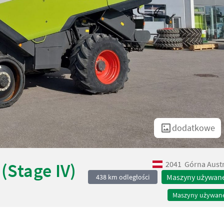
dodatkowe
2041
Górna Austr
(Stage IV)
Maszyny używan
438 km odległości
Maszyny używan