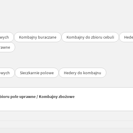
owych
Kombajny buraczane
Kombajny do zbioru cebuli
Hede
prawne
owych
Sieczkarnie polowe
Hedery do kombajnu
zbioru pole uprawne / Kombajny zbożowe