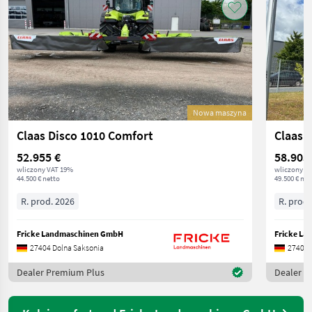
Nowa maszyna
Claas Disco 1010 Comfort
Claas 
52.955 €
58.905
wliczony VAT 19%
wliczony V
44.500 € netto
49.500 € net
R. prod. 2026
R. prod.
Fricke Landmaschinen GmbH
Fricke L
27404 Dolna Saksonia
27404 
Dealer Premium Plus
Dealer P