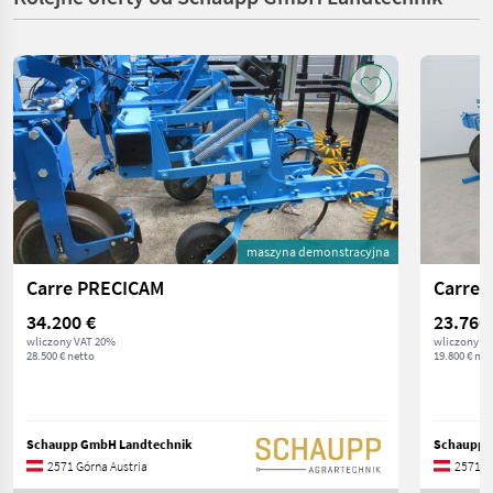
maszyna demonstracyjna
Carre PRECICAM
Carre 
34.200 €
23.760
wliczony VAT 20%
wliczony V
28.500 € netto
19.800 € net
Schaupp GmbH Landtechnik
Schaupp 
2571 Górna Austria
2571 G