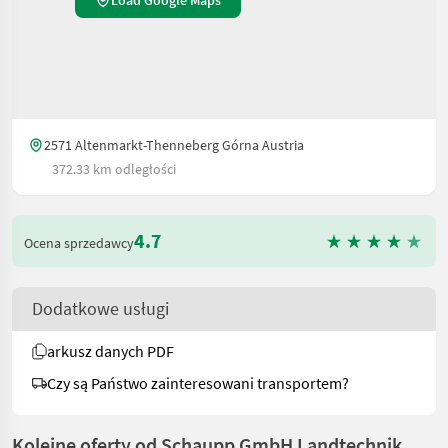
Load Google Maps
2571 Altenmarkt-Thenneberg Górna Austria
372.33 km odległości
4.7
Ocena sprzedawcy
Dodatkowe usługi
arkusz danych PDF
Czy są Państwo zainteresowani transportem?
Kolejne oferty od Schaupp GmbH Landtechnik