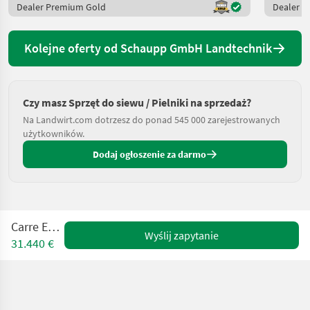
Dealer Premium Gold
Dealer 
Kolejne oferty od Schaupp GmbH Landtechnik
Czy masz Sprzęt do siewu / Pielniki na sprzedaż?
Na Landwirt.com dotrzesz do ponad 545 000 zarejestrowanych
użytkowników.
Dodaj ogłoszenie za darmo
Carre Econet
Wyślij zapytanie
31.440 €