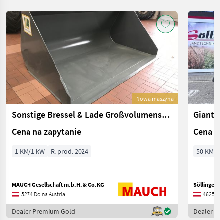
Nowa maszyna
Sonstige Bressel & Lade Großvolumenschaufel
Giant 
Cena na zapytanie
Cena n
1 KM/1 kW
R. prod. 2024
50 KM/3
MAUCH Gesellschaft m.b.H. & Co.KG
Söllinger
5274 Dolna Austria
4625 Do
Dealer Premium Gold
Dealer 