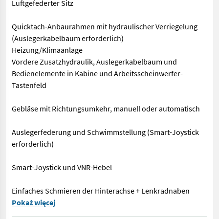
Luftgefederter Sitz
Quicktach-Anbaurahmen mit hydraulischer Verriegelung
(Auslegerkabelbaum erforderlich)
Heizung/Klimaanlage
Vordere Zusatzhydraulik, Auslegerkabelbaum und
Bedienelemente in Kabine und Arbeitsscheinwerfer-
Tastenfeld
Gebläse mit Richtungsumkehr, manuell oder automatisch
Auslegerfederung und Schwimmstellung (Smart-Joystick
erforderlich)
Smart-Joystick und VNR-Hebel
Einfaches Schmieren der Hinterachse + Lenkradnaben
Bobcat Teleskoplader TL25-60 AGRI 75 V R-Serie Getriebe 30 k
Pokaż więcej