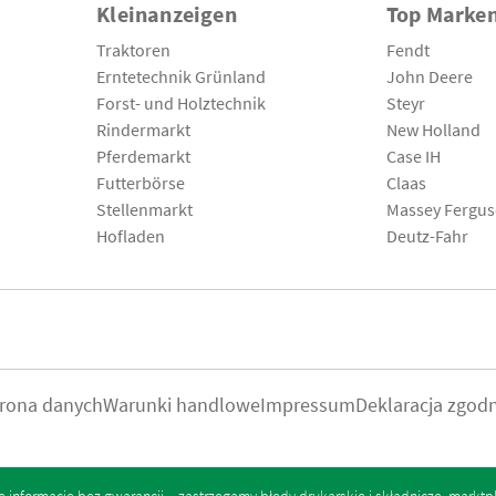
Kleinanzeigen
Top Marke
Traktoren
Fendt
Erntetechnik Grünland
John Deere
Forst- und Holztechnik
Steyr
Rindermarkt
New Holland
Pferdemarkt
Case IH
Futterbörse
Claas
Stellenmarkt
Massey Fergu
Hofladen
Deutz-Fahr
rona danych
Warunki handlowe
Impressum
Deklaracja zgod