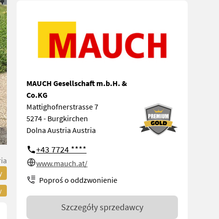
MAUCH Gesellschaft m.b.H. &
Co.KG
Mattighofnerstrasse 7
5274 - Burgkirchen
Dolna Austria Austria
+43 7724 ****
ia
www.mauch.at/
y
Poproś o oddzwonienie
y
Szczegóły sprzedawcy