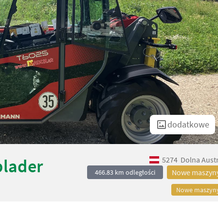
dodatkowe
5274
Dolna Austr
lader
Nowe maszyn
466.83 km odległości
Nowe maszyn