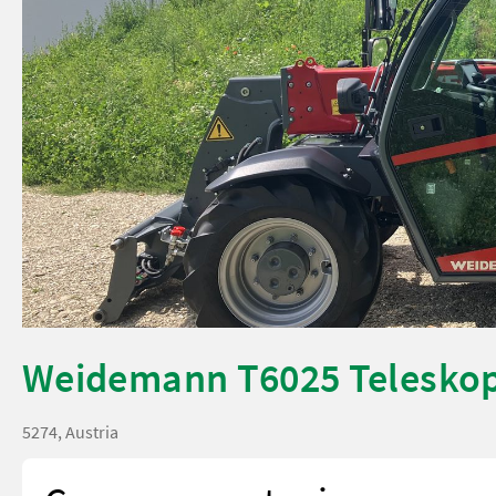
Weidemann T6025 Teleskop
5274, Austria