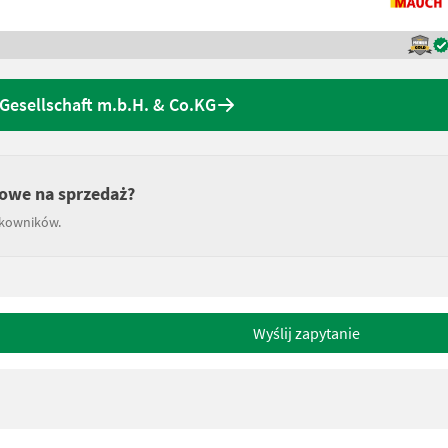
Gesellschaft m.b.H. & Co.KG
owe na sprzedaż?
tkowników.
Wyślij zapytanie