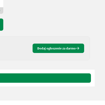
5274 Dolna Austria
Dealer Premium Gold
Dodaj ogłoszenie za darmo