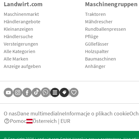
Landwirt.com
Maschinengruppen
Maschinenmarkt
Traktoren
Händlerangebote
Mähdrescher
Kleinanzeigen
Rundballenpressen
Händlersuche
Pflüge
Versteigerungen
Güllefässer
Alle Kategorien
Holzspalter
Alle Marken
Baumaschinen
Anzeige aufgeben
Anhänger
O nas
Dane multimedialne
Informacje o plikach cookie
Och
Pomoc
Österreich | EUR