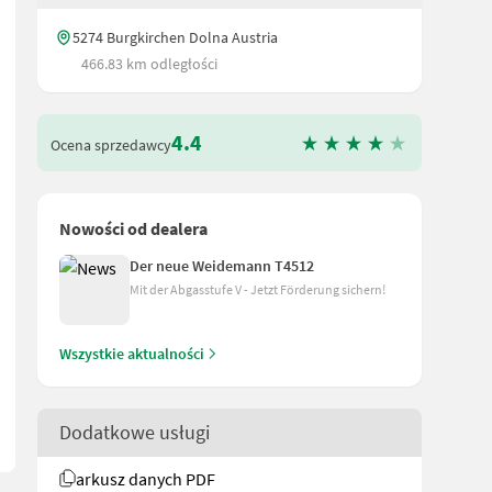
5274 Burgkirchen Dolna Austria
466.83 km odległości
4.4
Ocena sprzedawcy
Nowości od dealera
Der neue Weidemann T4512
itsscheinwerfer (1x vorne, 1x hinten) - Komfortsitz mit Sicherheit
Mit der Abgasstufe V - Jetzt Förderung sichern!
Wszystkie aktualności
Dodatkowe usługi
arkusz danych PDF