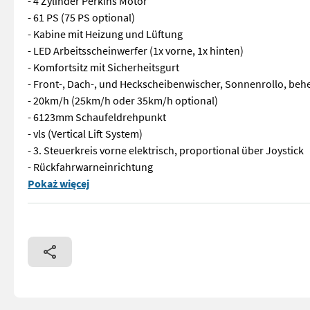
- 4 Zylinder Perkins Motor
- 61 PS (75 PS optional)
- Kabine mit Heizung und Lüftung
- LED Arbeitsscheinwerfer (1x vorne, 1x hinten)
- Komfortsitz mit Sicherheitsgurt
- Front-, Dach-, und Heckscheibenwischer, Sonnenrollo, be
- 20km/h (25km/h oder 35km/h optional)
- 6123mm Schaufeldrehpunkt
- vls (Vertical Lift System)
- 3. Steuerkreis vorne elektrisch, proportional über Joystick
- Rückfahrwarneinrichtung
Weidemann T6025 Teleskoplader - 4 Zylinder Perkins Motor - 6
Pokaż więcej