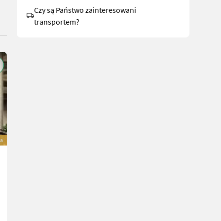
Czy są Państwo zainteresowani
transportem?
a
Weidemann T7042 Teleskoplader
Cena na zapytanie
136 KM/100 kW
R. prod. 2026
MAUCH Gesellschaft m.b.H. & Co.KG