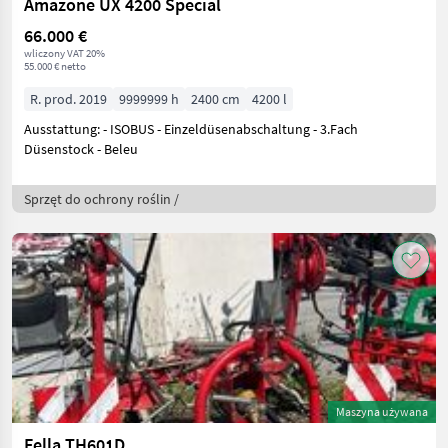
Amazone UX 4200 Special
66.000 €
wliczony VAT 20%
55.000 € netto
R. prod. 2019
9999999 h
2400 cm
4200 l
Ausstattung: - ISOBUS - Einzeldüsenabschaltung - 3.Fach
Düsenstock - Beleu
Sprzęt do ochrony roślin /
Maszyna używana
Fella TH601D