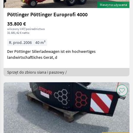
Maszyna używana
Pöttinger Pöttinger Europrofi 4000
35.800 €
wliczony VAT/pośrednictwo
31.681,42 € netto
R. prod. 2006
40 m³
Der Pöttinger Silierladewagen ist ein hochwertiges
landwirtschaftliches Gerät, d
Sprzęt do zbioru siana i paszowy /