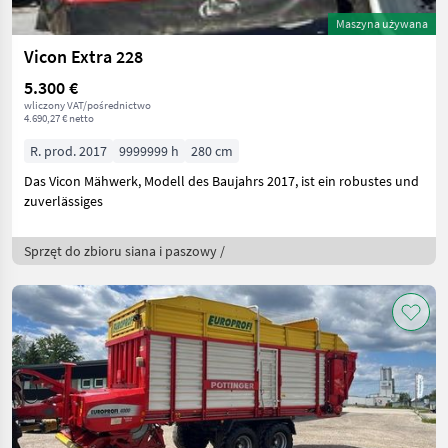
Maszyna używana
Vicon Extra 228
5.300 €
wliczony VAT/pośrednictwo
4.690,27 € netto
R. prod. 2017
9999999 h
280 cm
Das Vicon Mähwerk, Modell des Baujahrs 2017, ist ein robustes und
zuverlässiges
Sprzęt do zbioru siana i paszowy /